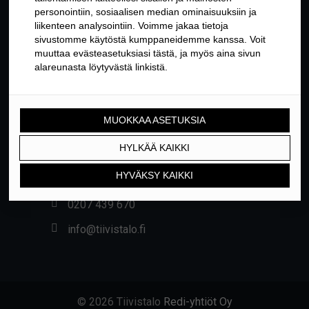
YHTEYSTIEDOT
Yrittäjäntie 24, 01800 KLAUKKALA
0207 439 670
info@tiivistalo.fi
© 2026 Tiivistalo
Redi-yhtiöt Oy