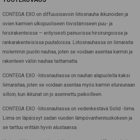
CONTEGA EXO on diffuusioavoin liitosnauha ikkunoiden ja
ovien karmien ulkopuoliseen tiivistämiseen puu- ja
hirsirakenteissa — erityisesti painuvissa hirsirungoissa ja
rankarakenteisissa puutaloissa. Liitosnauhassa on liimaraita
molemmin puolin nauhaa, joten se voidaan asentaa karmin ja
rakenteen väliin nauhaa taittamatta.
CONTEGA EXO -liitosnauhassa on nauhan alapuolella kaksi
liimaraitaa, joten se voidaan asentaa myös karmin etureunaan
silloin, kun ikkunat on jo asennettu paikoilleen.
CONTEGA EXO -liitosnauhassa on vedenkestävä Solid -liima.
Liima on läpäissyt sadan vuoden lämpövanhennuskokeen ja
se tarttuu erittäin hyvin alustaansa.