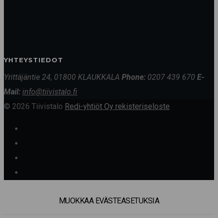
YHTEYSTIEDOT
Yrittäjäntie 24, 01800 KLAUKKALA
Phone:
0207 439 670
E-
Mail:
info@tiivistalo.fi
© 2026 Tiivistalo
Redi-yhtiöt Oy rekisteriseloste
MUOKKAA EVÄSTEASETUKSIA