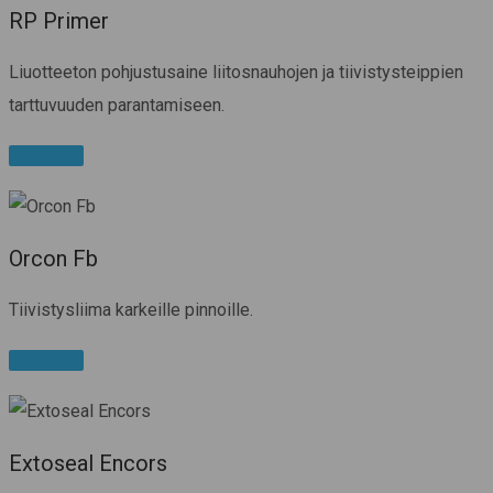
RP Primer
Liuotteeton pohjustusaine liitosnauhojen ja tiivistysteippien
tarttuvuuden parantamiseen.
Lue lisää
Orcon Fb
Tiivistysliima karkeille pinnoille.
Lue lisää
Extoseal Encors