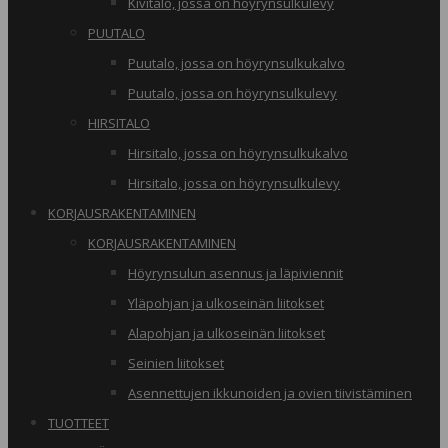
Kivitalo, jossa on höyrynsulkulevy
PUUTALO
Puutalo, jossa on höyrynsulkukalvo
Puutalo, jossa on höyrynsulkulevy
HIRSITALO
Hirsitalo, jossa on höyrynsulkukalvo
Hirsitalo, jossa on höyrynsulkulevy
KORJAUSRAKENTAMINEN
KORJAUSRAKENTAMINEN
Höyrynsulun asennus ja läpiviennit
Yläpohjan ja ulkoseinän liitokset
Alapohjan ja ulkoseinän liitokset
Seinien liitokset
Asennettujen ikkunoiden ja ovien tiivistäminen
TUOTTEET