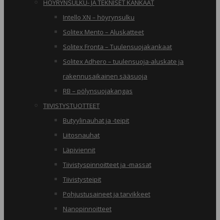
HÖYRYNSULKU- JA TEKNISET KANKAAT
Intello XN – höyrynsulku
Solitex Mento – Aluskatteet
Solitex Fronta – Tuulensuojakankaat
Solitex Adhero – tuulensuoja-aluskate ja
rakennusaikainen sääsuoja
RB – pölynsuojakangas
TIIVISTYSTUOTTEET
Butyylinauhat ja -teipit
Liitosnauhat
Läpiviennit
Tiivistyspinnoitteet ja -massat
Tiivistysteipit
Pohjustusaineet ja tarvikkeet
Nanopinnoitteet