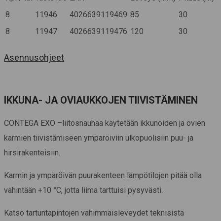
8
11946
4026639119469
85
30
8
11947
4026639119476
120
30
Asennusohjeet
IKKUNA- JA OVIAUKKOJEN TIIVISTÄMINEN
CONTEGA EXO –liitosnauhaa käytetään ikkunoiden ja ovien
karmien tiivistämiseen ympäröiviin ulkopuolisiin puu- ja
hirsirakenteisiin.
Karmin ja ympäröivän puurakenteen lämpötilojen pitää olla
vähintään +10 °C, jotta liima tarttuisi pysyvästi.
Katso tartuntapintojen vähimmäisleveydet teknisistä