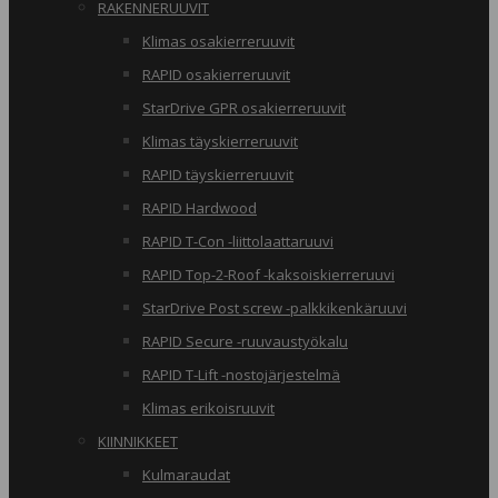
RAKENNERUUVIT
Klimas osakierreruuvit
RAPID osakierreruuvit
StarDrive GPR osakierreruuvit
Klimas täyskierreruuvit
RAPID täyskierreruuvit
RAPID Hardwood
RAPID T-Con -liittolaattaruuvi
RAPID Top-2-Roof -kaksoiskierreruuvi
StarDrive Post screw -palkkikenkäruuvi
RAPID Secure -ruuvaustyökalu
RAPID T-Lift -nostojärjestelmä
Klimas erikoisruuvit
KIINNIKKEET
Kulmaraudat