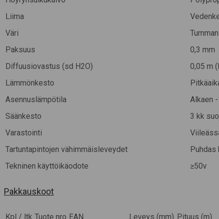
Liima
Vedenke
Väri
Tumman
Paksuus
0,3 mm
Diffuusiovastus (sd H2O)
0,05 m 
Lämmönkesto
Pitkäaik
Asennuslämpötila
Alkaen -
Säänkesto
3 kk su
Varastointi
Viileäss
Tartuntapintojen vähimmäisleveydet
Puhdas k
Tekninen käyttöikäodote
≥50v
Pakkauskoot
Kpl / ltk
Tuote nro
EAN
Leveys (mm)
Pituus (m)