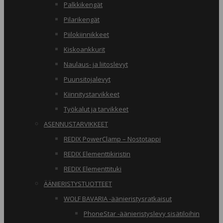
Palkkikengät
Pilarikengät
Piilokiinnikkeet
Kiskoankkurit
Naulaus- ja liitoslevyt
Puunsitojalevyt
Kiinnitystarvikkeet
Työkalut ja tarvikkeet
ASENNUSTARVIKKEET
REDIX PowerClamp – Nostotappi
REDIX Elementtikiristin
REDIX Elementtituki
ÄÄNIERISTYSTUOTTEET
WOLF BAVARIA -äänieristysratkaisut
PhoneStar -äänieristyslevy sisätiloihin