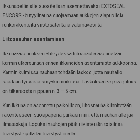
Ikkunapellin alle suositellaan asennettavaksi EXTOSEAL
ENCORS -butyylinauha suojaamaan aukkojen alapuolisia
runkorakenteita viistosateilta ja valumavesiltä.
Liitosnauhan asentaminen
Ikkuna-asennuksen yhteydessä liitosnauha asennetaan
karmin ulkoreunaan ennen ikkunoiden asentamista aukkoonsa.
Karmin kulmissa nauhaan tehdään laskos, jotta nauhalle
saadaan työvaraa smyykin nurkissa. Laskoksen sopiva pituus
on tilkeraosta riippuen n. 3 – 5 cm.
Kun ikkuna on asennettu paikoilleen, liitosnauha kiinnitetään
rakenteeseen suojapaperia purkaen niin, ettei nauhan alle jää
ilmataskuja. Lopuksi nauhojen päät tiivistetään toisiinsa
tiivistysteipillä tai tiivistysliimalla.