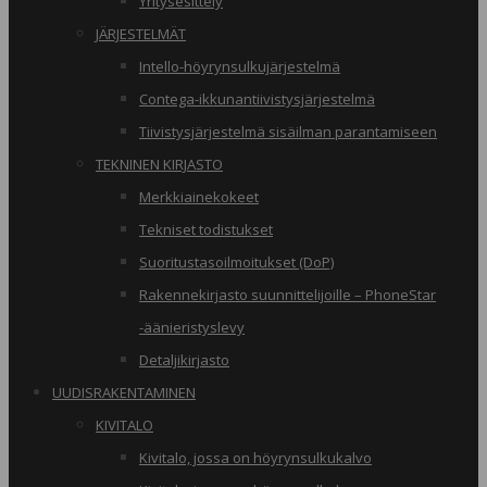
Yritysesittely
JÄRJESTELMÄT
Intello-höyrynsulkujärjestelmä
Contega-ikkunantiivistysjärjestelmä
Tiivistysjärjestelmä sisäilman parantamiseen
TEKNINEN KIRJASTO
Merkkiainekokeet
Tekniset todistukset
Suoritustasoilmoitukset (DoP)
Rakennekirjasto suunnittelijoille – PhoneStar
-äänieristyslevy
Detaljikirjasto
UUDISRAKENTAMINEN
KIVITALO
Kivitalo, jossa on höyrynsulkukalvo