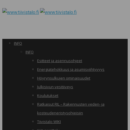
INFO
INFO
Esitteet ja asennusohjeet
Energiatehokkuus ja asumisviihtyvyys
Höyrynsulkujen ominaisuudet
Julkisivun vesitiiveys
Koulutukset
Ratkaisut RIL – Rakennusten veden- ja
kosteudeneristysohjeisiin
Tiivistalo WIKI