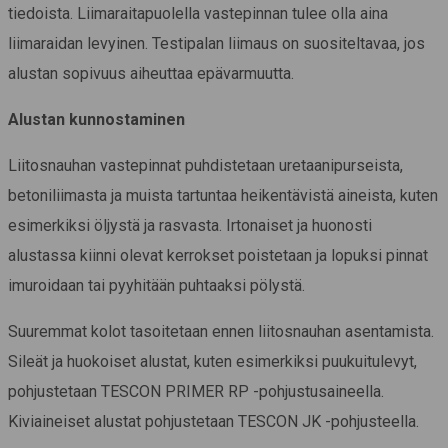
tiedoista
.
Liimaraitapuolella vastepinnan tulee olla aina
liimaraidan levyinen.
Testipalan liimaus on suositeltavaa, jos
alustan sopivuus aiheuttaa epävarmuutta.
Alustan kunnostaminen
Liitosnauhan vastepinnat puhdistetaan uretaanipurseista,
betoniliimasta ja muista tartuntaa heikentävistä aineista, kuten
esimerkiksi öljystä ja rasvasta. Irtonaiset ja huonosti
alustassa kiinni olevat kerrokset poistetaan ja lopuksi pinnat
imuroidaan tai pyyhitään puhtaaksi pölystä.
Suuremmat kolot tasoitetaan ennen liitosnauhan asentamista.
Sileät ja huokoiset alustat, kuten esimerkiksi puukuitulevyt,
pohjustetaan TESCON PRIMER RP -pohjustusaineella.
Kiviaineiset alustat pohjustetaan TESCON JK -pohjusteella.