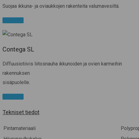
Suojaa ikkuna- ja oviaukkojen rakenteita valumavesiltä.
Lue lisää
Contega SL
Diffuusiotiivis liitosnauha ikkunoiden ja ovien karmeihin
rakennuksen
sisäpuolelle.
Lue lisää
Tekniset tiedot
Pintamateriaali
Polypro
Höyrynsulkukalvo
Polypro