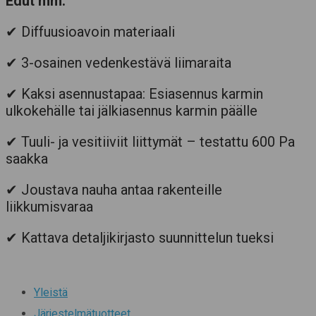
Edut mm.
✔ Diffuusioavoin materiaali
✔ 3-osainen vedenkestävä liimaraita
✔ Kaksi asennustapaa: Esiasennus karmin
ulkokehälle tai jälkiasennus karmin päälle
✔ Tuuli- ja vesitiiviit liittymät – testattu 600 Pa
saakka
✔ Joustava nauha antaa rakenteille
liikkumisvaraa
✔ Kattava detaljikirjasto suunnittelun tueksi
Yleistä
Järjestelmätuotteet