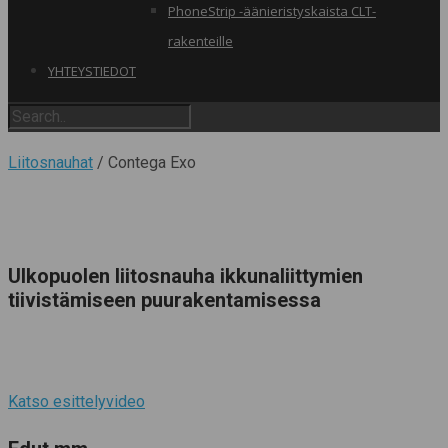
PhoneStrip -äänieristyskaista CLT-
rakenteille
YHTEYSTIEDOT
Liitosnauhat
/ Contega Exo
Ulkopuolen liitosnauha ikkunaliittymien
tiivistämiseen puurakentamisessa
Katso esittelyvideo