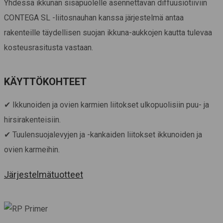
Yhdessä ikkunan sisäpuolelle asennettavan diffuusiotiiviin
CONTEGA SL -liitosnauhan kanssa järjestelmä antaa
rakenteille täydellisen suojan ikkuna-aukkojen kautta tulevaa
kosteusrasitusta vastaan.
KÄYTTÖKOHTEET
✔ Ikkunoiden ja ovien karmien liitokset ulkopuolisiin puu- ja
hirsirakenteisiin.
✔ Tuulensuojalevyjen ja -kankaiden liitokset ikkunoiden ja
ovien karmeihin.
Järjestelmätuotteet