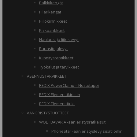
Palkkikengät
Pilarikengät
Piilokiinnikkeet
Kiskoankkurit
Naulaus- ja liitoslevyt
Puunsitojalevyt
Kiinnitystarvikkeet
Työkalut ja tarvikkeet
ASENNUSTARVIKKEET
REDIX PowerClamp – Nostotappi
REDIX Elementtikiristin
REDIX Elementtituki
ÄÄNIERISTYSTUOTTEET
WOLF BAVARIA -äänieristysratkaisut
PhoneStar -äänieristyslevy sisätiloihin