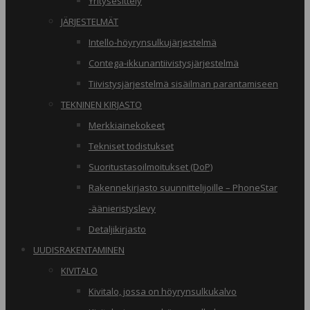
Yritysesittely
JÄRJESTELMÄT
Intello-höyrynsulkujärjestelmä
Contega-ikkunantiivistysjärjestelmä
Tiivistysjärjestelmä sisäilman parantamiseen
TEKNINEN KIRJASTO
Merkkiainekokeet
Tekniset todistukset
Suoritustasoilmoitukset (DoP)
Rakennekirjasto suunnittelijoille – PhoneStar
-äänieristyslevy
Detaljikirjasto
UUDISRAKENTAMINEN
KIVITALO
Kivitalo, jossa on höyrynsulkukalvo