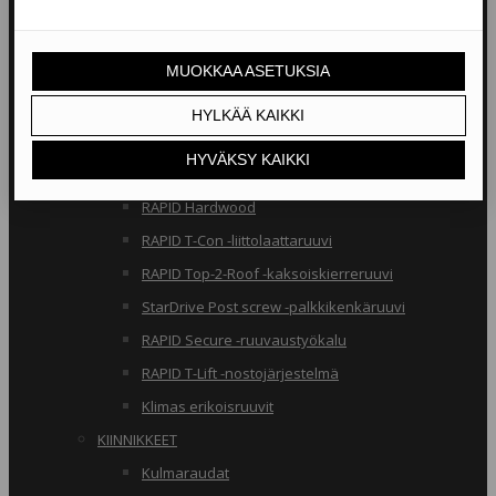
RAKENNERUUVIT
Klimas osakierreruuvit
RAPID osakierreruuvit
StarDrive GPR osakierreruuvit
Klimas täyskierreruuvit
RAPID täyskierreruuvit
RAPID Hardwood
RAPID T-Con -liittolaattaruuvi
RAPID Top-2-Roof -kaksoiskierreruuvi
StarDrive Post screw -palkkikenkäruuvi
RAPID Secure -ruuvaustyökalu
RAPID T-Lift -nostojärjestelmä
Klimas erikoisruuvit
KIINNIKKEET
Kulmaraudat