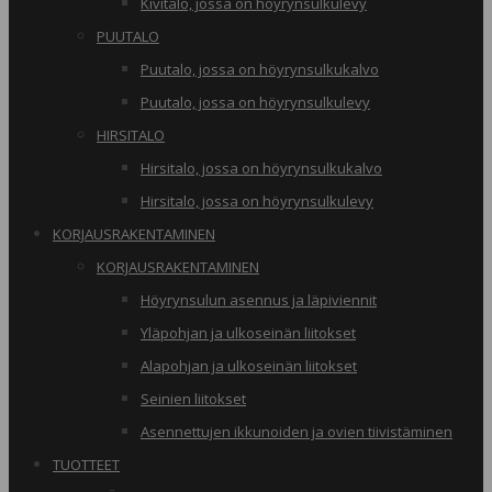
Kivitalo, jossa on höyrynsulkulevy
PUUTALO
Puutalo, jossa on höyrynsulkukalvo
Puutalo, jossa on höyrynsulkulevy
HIRSITALO
Hirsitalo, jossa on höyrynsulkukalvo
Hirsitalo, jossa on höyrynsulkulevy
KORJAUSRAKENTAMINEN
KORJAUSRAKENTAMINEN
Höyrynsulun asennus ja läpiviennit
Yläpohjan ja ulkoseinän liitokset
Alapohjan ja ulkoseinän liitokset
Seinien liitokset
Asennettujen ikkunoiden ja ovien tiivistäminen
TUOTTEET