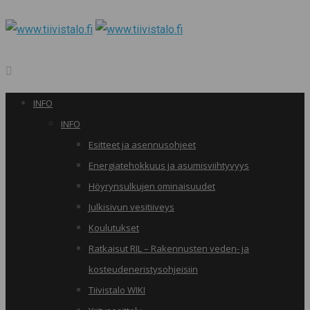
INFO
INFO
Esitteet ja asennusohjeet
Energiatehokkuus ja asumisviihtyvyys
Höyrynsulkujen ominaisuudet
Julkisivun vesitiiveys
Koulutukset
Ratkaisut RIL – Rakennusten veden- ja
kosteudeneristysohjeisiin
Tiivistalo WIKI