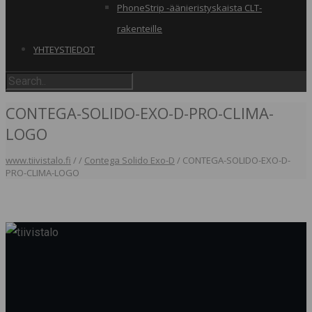
PhoneStrip -äänieristyskaista CLT-
rakenteille
YHTEYSTIEDOT
CONTEGA-SOLIDO-EXO-D-PRO-CLIMA-
LOGO
www.tiivistalo.fi
/
/
Contega Solido Exo-D
/
CONTEGA-SOLIDO-EXO-D-
PRO-CLIMA-LOGO