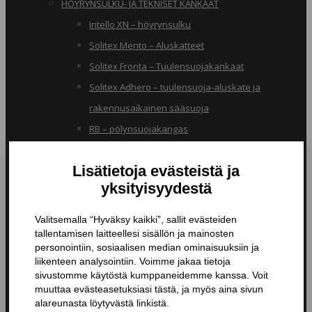
HÖYRYNSULKU- JA TEKNISET KANKAAT
Intello XN – höyrynsulku
Solitex Mento – Aluskatteet
Solitex Fronta – Tuulensuojakankaat
Solitex Adhero – tuulensuoja-aluskate ja
rakennusaikainen sääsuoja
RB – pölynsuojakangas
TIIVISTYSTUOTTEET
Butyylinauhat ja -teipit
Liitosnauhat
Läpiviennit
Tiivistyspinnoitteet ja -massat
Tiivistysteipit
Pohjustusaineet ja tarvikkeet
Nanopinnoitteet