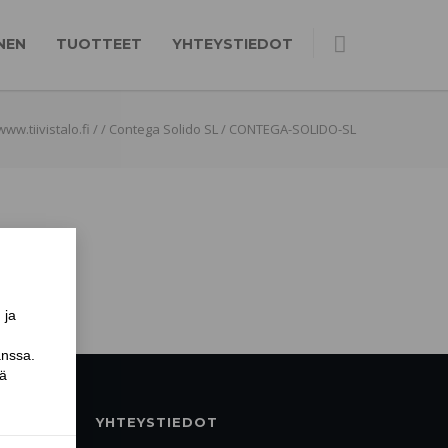
NEN
TUOTTEET
YHTEYSTIEDOT
www.tiivistalo.fi
/
/
Contega Solido SL
/
CONTEGA-SOLIDO-SL
YHTEYSTIEDOT