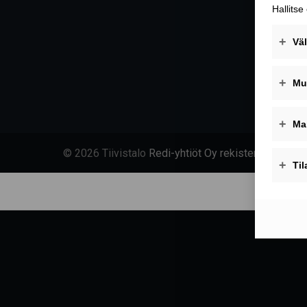
© 2026 Tiivistalo
Redi-yhtiöt Oy rekisteriseloste