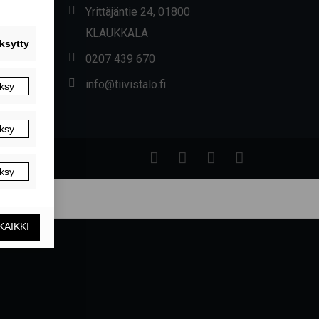
Yrittäjäntie 24, 01800
KLAUKKALA
0207 439 670
info@tiivistalo.fi