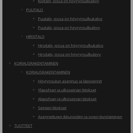
Kivitalo, jossa on höyrynsulkulevy
PUUTALO
Puutalo, jossa on höyrynsulkukalvo
Puutalo, jossa on höyrynsulkulevy
HIRSITALO
Hirsitalo, jossa on höyrynsulkukalvo
Hirsitalo, jossa on höyrynsulkulevy
KORJAUSRAKENTAMINEN
KORJAUSRAKENTAMINEN
Höyrynsulun asennus ja läpiviennit
Yläpohjan ja ulkoseinän liitokset
Alapohjan ja ulkoseinän liitokset
Seinien liitokset
Asennettujen ikkunoiden ja ovien tiivistäminen
TUOTTEET