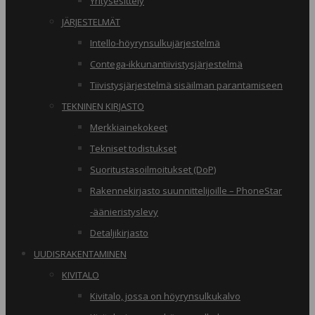
Yritysesittely
JÄRJESTELMÄT
Intello-höyrynsulkujärjestelmä
Contega-ikkunantiivistysjärjestelmä
Tiivistysjärjestelmä sisäilman parantamiseen
TEKNINEN KIRJASTO
Merkkiainekokeet
Tekniset todistukset
Suoritustasoilmoitukset (DoP)
Rakennekirjasto suunnittelijoille – PhoneStar
-äänieristyslevy
Detaljikirjasto
UUDISRAKENTAMINEN
KIVITALO
Kivitalo, jossa on höyrynsulkukalvo