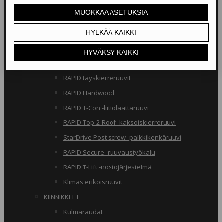
RAKENNERUUVIT
Klimas osakierreruuvit
RAPID osakierreruuvit
StarDrive GPR osakierreruuvit
Klimas täyskierreruuvit
RAPID täyskierreruuvit
RAPID Hardwood
RAPID T-Con -liittolaattaruuvi
RAPID Top-2-Roof -kaksoiskierreruuvi
StarDrive Post screw -palkkikenkäruuvi
RAPID Secure -ruuvaustyökalu
RAPID T-Lift -nostojärjestelmä
Klimas erikoisruuvit
KIINNIKKEET
Kulmaraudat