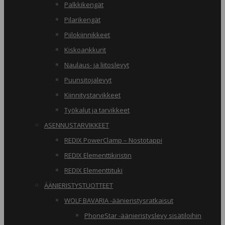
Palkkikengät
Pilarikengät
Piilokiinnikkeet
Kiskoankkurit
Naulaus- ja liitoslevyt
Puunsitojalevyt
Kiinnitystarvikkeet
Työkalut ja tarvikkeet
ASENNUSTARVIKKEET
REDIX PowerClamp – Nostotappi
REDIX Elementtikiristin
REDIX Elementtituki
ÄÄNIERISTYSTUOTTEET
WOLF BAVARIA -äänieristysratkaisut
PhoneStar -äänieristyslevy sisätiloihin