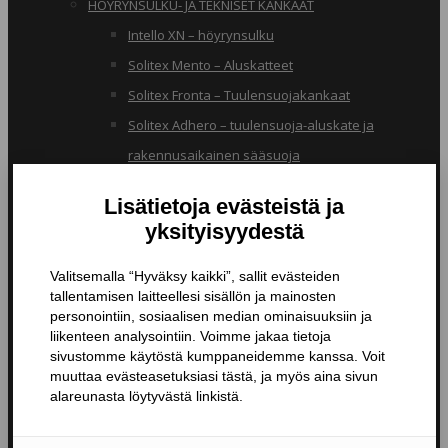
HÖYRYNSULKU- JA TEKNISET KANKAAT
Intello XN – höyrynsulku
Solitex Mento – Aluskatteet
Solitex Fronta – Tuulensuojakankaat
Solitex Adhero – tuulensuoja-aluskate ja
rakennusaikainen sääsuoja
RB – pölynsuojakangas
TIIVISTYSTUOTTEET
Butyylinauhat ja -teipit
Liitosnauhat
Läpiviennit
Tiivistyspinnoitteet ja -massat
Tiivistysteipit
Pohjustusaineet ja tarvikkeet
Nanopinnoitteet