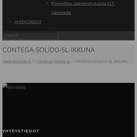
PhoneStrip -äänieristyskaista CLT-
rakenteille
YHTEYSTIEDOT
CONTEGA-SOLIDO-SL-IKKUNA
www.tiivistalo.fi
/
/
Contega Solido SL
/
CONTEGA-SOLIDO-SL-IKKUNA
YHTEYSTIEDOT