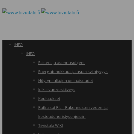
INFO
INFO
Esitteet ja asennusohjeet
Energiatehokkuus ja asumisviihtyvyys
Höyrynsulkujen ominaisuudet
Julkisivun vesitiiveys
Koulutukset
Ratkaisut RIL – Rakennusten veden- ja
kosteudeneristysohjeisiin
Tiivistalo WIKI