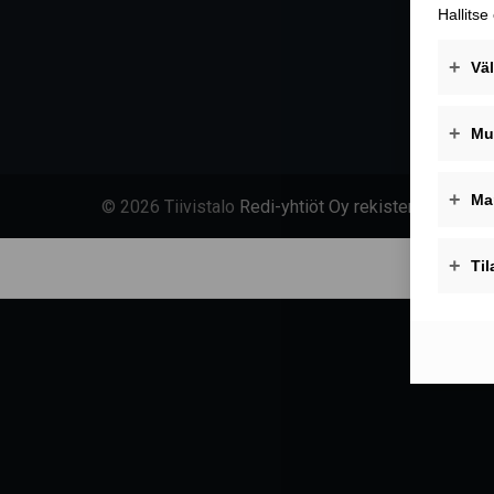
© 2026 Tiivistalo
Redi-yhtiöt Oy rekisteriseloste