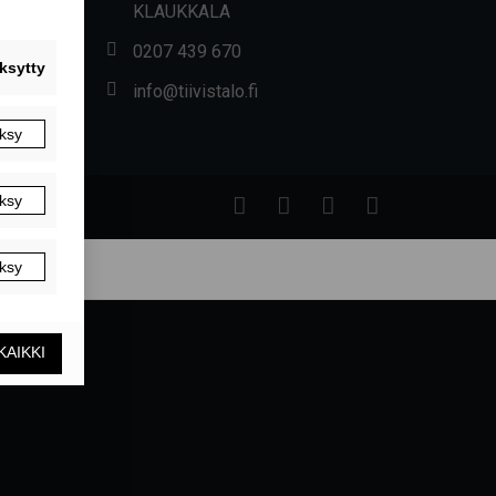
KLAUKKALA
0207 439 670
info@tiivistalo.fi