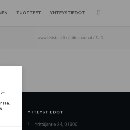
NEN
TUOTTEET
YHTEYSTIEDOT
www.tiivistalo.fi
/
/
Liitosnauhat
/
SL-D
YHTEYSTIEDOT
Yrittäjäntie 24, 01800