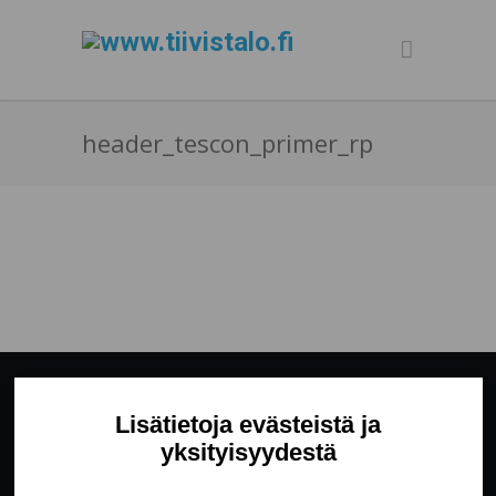
header_tescon_primer_rp