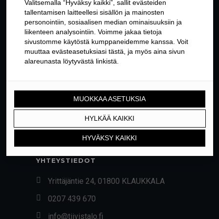
YHTEYSTIEDOT
Yrittäjäntie 24, 01800 KLAUKKALA
0207 439 670
info@tiivistalo.fi