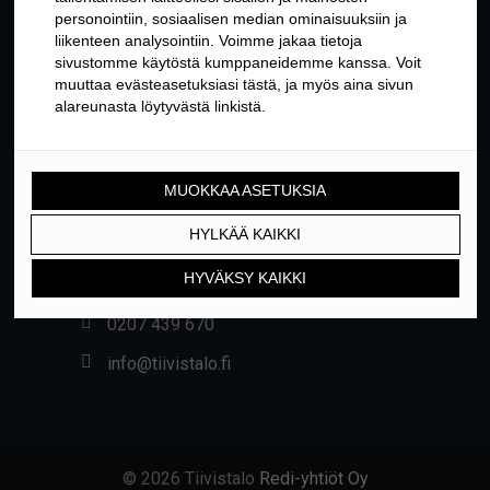
YHTEYSTIEDOT
Yrittäjäntie 24, 01800 KLAUKKALA
0207 439 670
info@tiivistalo.fi
© 2026 Tiivistalo
Redi-yhtiöt Oy