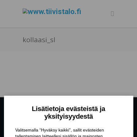
kollaasi_sl