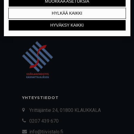
YHTEYSTIEDOT
Yrittäjäntie 24, 01800 KLAUKKALA
0207 439 670
info@tiivistalo.fi