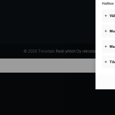
© 2026 Tiivistalo
Redi-yhtiöt Oy rekisteriseloste