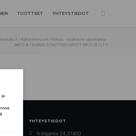
NEN
TUOTTEET
YHTEYSTIEDOT
ivistalo.fi
/
Rakenneruuvit
/
Klimas - osakierre uppokanta -
WKCS-B
/
KLIMAS-STAATTISET-ARVOT-WKCS-B-CLT-1
YHTEYSTIEDOT
Yrittäjäntie 24, 01800