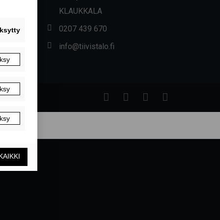
KLAUKKALA
0207 439 670
info@tiivistalo.fi