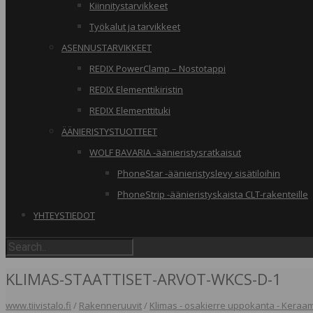
Kiinnitystarvikkeet
Työkalut ja tarvikkeet
ASENNUSTARVIKKEET
REDIX PowerClamp – Nostotappi
REDIX Elementtikiristin
REDIX Elementtituki
ÄÄNIERISTYSTUOTTEET
WOLF BAVARIA -äänieristysratkaisut
PhoneStar -äänieristyslevy sisätiloihin
PhoneStrip -äänieristyskaista CLT-rakenteille
YHTEYSTIEDOT
KLIMAS-STAATTISET-ARVOT-WKCS-D-1
www.tiivistalo.fi
/
Rakenneruuvit
/
Klimas - osakierre uppokanta - Keraa