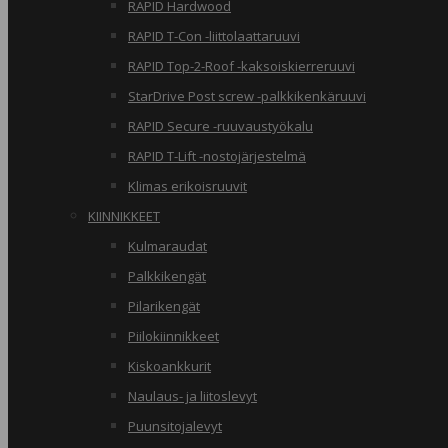
RAPID Hardwood
RAPID T-Con -liittolaattaruuvi
RAPID Top-2-Roof -kaksoiskierreruuvi
StarDrive Post screw -palkkikenkäruuvi
RAPID Secure -ruuvaustyökalu
RAPID T-Lift -nostojärjestelmä
Klimas erikoisruuvit
KIINNIKKEET
Kulmaraudat
Palkkikengät
Pilarikengät
Piilokiinnikkeet
Kiskoankkurit
Naulaus- ja liitoslevyt
Puunsitojalevyt