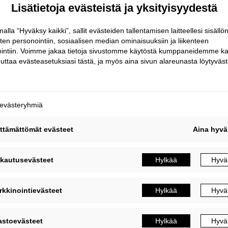
ikainen sääsuoja