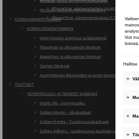
Hirsitalo, jossa on höyrynsulkukalvo
PhoneStar -äänieristyslevy sisätiloihin
Hirsitalo, jossa on höyrynsulkulevy
PhoneStrip -äänieristyskaista CLT-rakenteille
KORJAUSRAKENTAMINEN
KORJAUSRAKENTAMINEN
Höyrynsulun asennus ja läpiviennit
Yläpohjan ja ulkoseinän liitokset
Alapohjan ja ulkoseinän liitokset
Seinien liitokset
Asennettujen ikkunoiden ja ovien tiivistäminen
TUOTTEET
HÖYRYNSULKU- JA TEKNISET KANKAAT
Intello XN – höyrynsulku
Solitex Mento – Aluskatteet
Solitex Fronta – Tuulensuojakankaat
Solitex Adhero – tuulensuoja-aluskate ja rakennusa