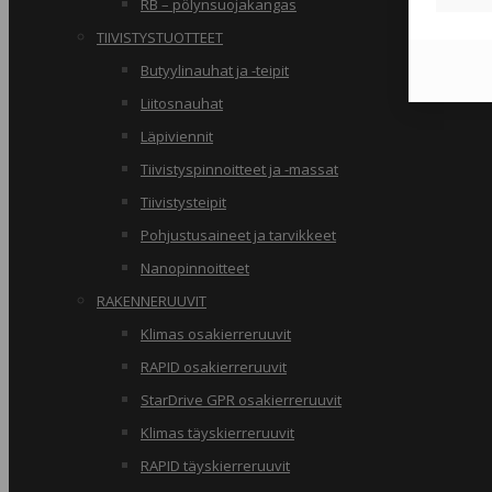
RB – pölynsuojakangas
TIIVISTYSTUOTTEET
Butyylinauhat ja -teipit
Liitosnauhat
Läpiviennit
Tiivistyspinnoitteet ja -massat
Tiivistysteipit
Pohjustusaineet ja tarvikkeet
Nanopinnoitteet
RAKENNERUUVIT
Klimas osakierreruuvit
RAPID osakierreruuvit
StarDrive GPR osakierreruuvit
Klimas täyskierreruuvit
RAPID täyskierreruuvit