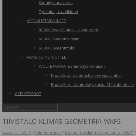
Kiinnitystarvikkeet
Työkalut ja tarvikkeet
ASENNUSTARVIKKEET
REDIX PowerClamp – Nostotappi
REDIX Elementtikiristin
REDIX Elementtituki
ÄÄNIERISTYSTUOTTEET
WOLF BAVARIA -äänieristysratkaisut
PhoneStar -äänieristyslevy sisätiloihin
PhoneStrip -äänieristyskaista CLT-rakenteille
YHTEYSTIEDOT
TIIVISTALO-KLIMAS-GEOMETRIA-WKFS
www.tiivistalo.fi
/
Rakenneruuvit
/
Klimas - täyskierre uppokanta - WKFS