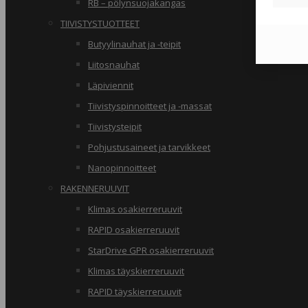
RB – pölynsuojakangas
TIIVISTYSTUOTTEET
Butyylinauhat ja -teipit
Liitosnauhat
Läpiviennit
Tiivistyspinnoitteet ja -massat
Tiivistysteipit
Pohjustusaineet ja tarvikkeet
Nanopinnoitteet
RAKENNERUUVIT
Klimas osakierreruuvit
RAPID osakierreruuvit
StarDrive GPR osakierreruuvit
Klimas täyskierreruuvit
RAPID täyskierreruuvit