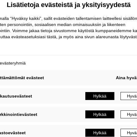
ikainen sääsuoja