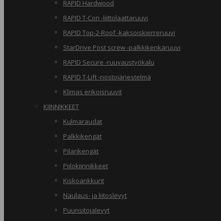
RAPID Hardwood
RAPID T-Con -liittolaattaruuvi
RAPID Top-2-Roof -kaksoiskierreruuvi
StarDrive Post screw -palkkikenkäruuvi
RAPID Secure -ruuvaustyökalu
RAPID T-Lift -nostojärjestelmä
Klimas erikoisruuvit
KIINNIKKEET
Kulmaraudat
Palkkikengät
Pilarikengät
Piilokiinnikkeet
Kiskoankkurit
Naulaus- ja liitoslevyt
Puunsitojalevyt