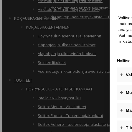
Hirsitalo, jossa on höyrynsulkukalvo
PhoneStar -äänieristyslevy sisätiloihin
Hirsitalo, jossa on höyrynsulkulevy
PhoneStrip -äänieristyskaista CLT-rakenteille
KORJAUSRAKENTAMINEN
KORJAUSRAKENTAMINEN
Höyrynsulun asennus ja läpiviennit
Yläpohjan ja ulkoseinän liitokset
Alapohjan ja ulkoseinän liitokset
Seinien liitokset
Asennettujen ikkunoiden ja ovien tiivistäminen
TUOTTEET
HÖYRYNSULKU- JA TEKNISET KANKAAT
Intello XN – höyrynsulku
Solitex Mento – Aluskatteet
Solitex Fronta – Tuulensuojakankaat
Solitex Adhero – tuulensuoja-aluskate ja rakennusa