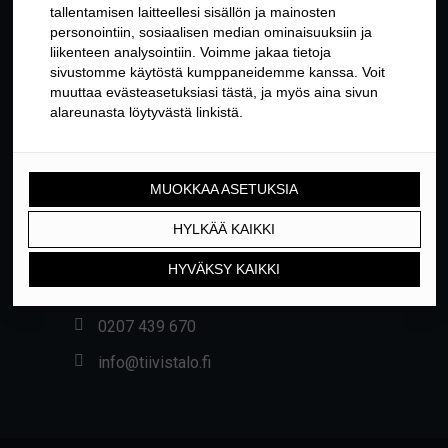
YHTEYSTIEDOT
Yrittäjäntie 24, 01800 KLAUKKALA
0207 439 670
info@tiivistalo.fi