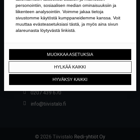
YHTEYSTIEDOT
Yrittäjäntie 24, 01800 KLAUKKALA
0207 439 670
info@tiivistalo.fi
© 2026 Tiivistalo
Redi-yhtiöt Oy