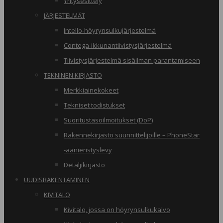
Yritysesittely
JÄRJESTELMÄT
Intello-höyrynsulkujärjestelmä
Contega-ikkunantiivistysjärjestelmä
Tiivistysjärjestelmä sisäilman parantamiseen
TEKNINEN KIRJASTO
Merkkiainekokeet
Tekniset todistukset
Suoritustasoilmoitukset (DoP)
Rakennekirjasto suunnittelijoille – PhoneStar
-äänieristyslevy
Detaljikirjasto
UUDISRAKENTAMINEN
KIVITALO
Kivitalo, jossa on höyrynsulkukalvo