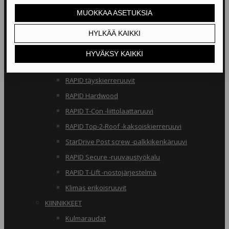
RAKENNERUUVIT
Klimas osakierreruuvit
RAPID osakierreruuvit
StarDrive GPR osakierreruuvit
Klimas täyskierreruuvit
RAPID täyskierreruuvit
RAPID Hardwood
RAPID T-Con -liittolaattaruuvi
RAPID Top-2-Roof -kaksoiskierreruuvi
StarDrive Post screw -palkkikenkäruuvi
RAPID Secure -ruuvaustyökalu
RAPID T-Lift -nostojärjestelmä
Klimas erikoisruuvit
KIINNIKKEET
Kulmaraudat