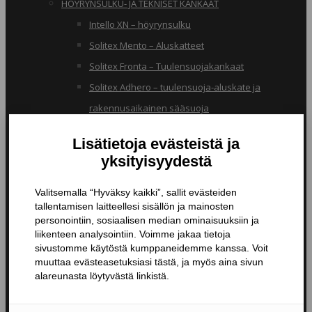
HÖYRYNSULKU- JA TEKNISET KANKAAT
Intello XN – höyrynsulku
Solitex Mento – Aluskatteet
Solitex Fronta – Tuulensuojakankaat
Solitex Adhero – tuulensuoja-aluskate ja
rakennusaikainen sääsuoja
RB – pölynsuojakangas
TIIVISTYSTUOTTEET
Butyylinauhat ja -teipit
Liitosnauhat
Läpiviennit
Tiivistyspinnoitteet ja -massat
Tiivistysteipit
Pohjustusaineet ja tarvikkeet
Nanopinnoitteet