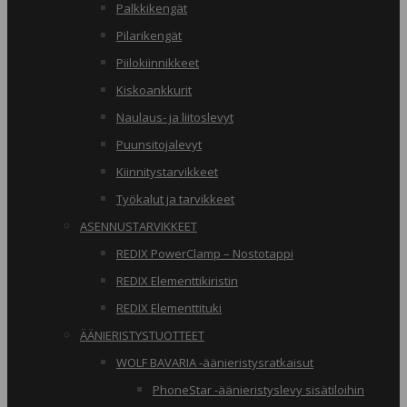
Palkkikengät
Pilarikengät
Piilokiinnikkeet
Kiskoankkurit
Naulaus- ja liitoslevyt
Puunsitojalevyt
Kiinnitystarvikkeet
Työkalut ja tarvikkeet
ASENNUSTARVIKKEET
REDIX PowerClamp – Nostotappi
REDIX Elementtikiristin
REDIX Elementtituki
ÄÄNIERISTYSTUOTTEET
WOLF BAVARIA -äänieristysratkaisut
PhoneStar -äänieristyslevy sisätiloihin