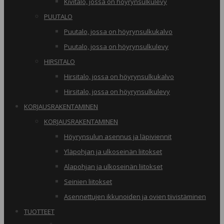
Kivitalo, jossa on höyrynsulkulevy
PUUTALO
Puutalo, jossa on höyrynsulkukalvo
Puutalo, jossa on höyrynsulkulevy
HIRSITALO
Hirsitalo, jossa on höyrynsulkukalvo
Hirsitalo, jossa on höyrynsulkulevy
KORJAUSRAKENTAMINEN
KORJAUSRAKENTAMINEN
Höyrynsulun asennus ja läpiviennit
Yläpohjan ja ulkoseinän liitokset
Alapohjan ja ulkoseinän liitokset
Seinien liitokset
Asennettujen ikkunoiden ja ovien tiivistäminen
TUOTTEET