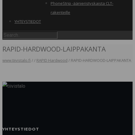
PhoneStrip -äänieristyskaista CLT-
rakenteille
YHTEYSTIEDOT
RAPID-HARDWOOD-LAIPPAKANTA
www.tiivistalo.fi
/
/
RAPID Hardwood
/
RAPID-HARDWOOD-LAIPPAKANTA
YHTEYSTIEDOT