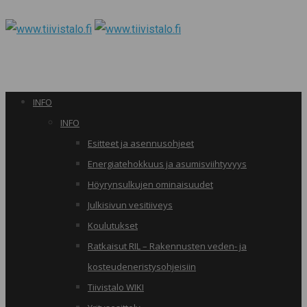
INFO
INFO
Esitteet ja asennusohjeet
Energiatehokkuus ja asumisviihtyvyys
Höyrynsulkujen ominaisuudet
Julkisivun vesitiiveys
Koulutukset
Ratkaisut RIL – Rakennusten veden- ja
kosteudeneristysohjeisiin
Tiivistalo WIKI