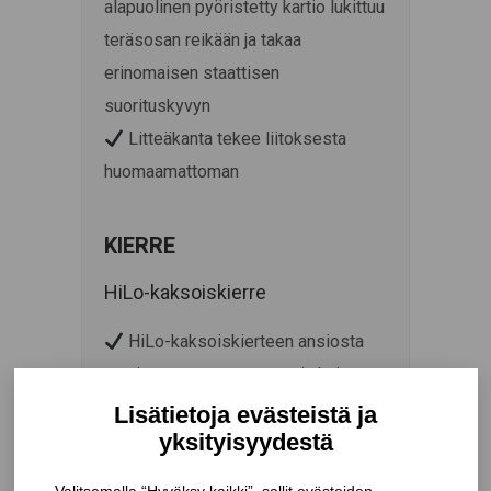
alapuolinen pyöristetty kartio lukittuu
teräsosan reikään ja takaa
erinomaisen staattisen
suorituskyvyn
Litteäkanta tekee liitoksesta
huomaamattoman
KIERRE
HiLo-kaksoiskierre
HiLo-kaksoiskierteen ansiosta
ruuvit uppoavat nopeammin kuin
perinteiset yksittäiskierteiset
puuruuvit
Korkeimmat tekniset arvot