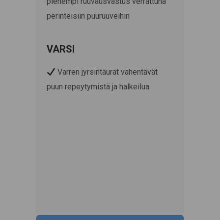
pienempi ruuvausvastus verrattuna
perinteisiin puuruuveihin
VARSI
Varren jyrsintäurat vähentävät
puun repeytymistä ja halkeilua