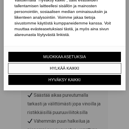
takaavat varman pidon myös
vinoissa ja ristikkäisissä
puuruuviliitoksissa
Kierteen aaltomaisen profiilin
leikkaavuus vähentää puun halkeilua
KÄRKI
Patentoitu itseporautuva kärki
jyrsinurilla – jopa ilman
esiporausta
Säästää aikaa pureutumalla
tarkasti ja välittömästi jopa vinoilla ja
ristikkäisillä puuruuviliitoksilla
Vähemmän puun halkeilua ja