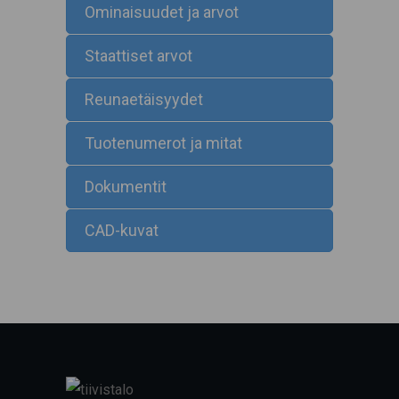
Ominaisuudet ja arvot
Staattiset arvot
Reunaetäisyydet
Tuotenumerot ja mitat
Dokumentit
CAD-kuvat