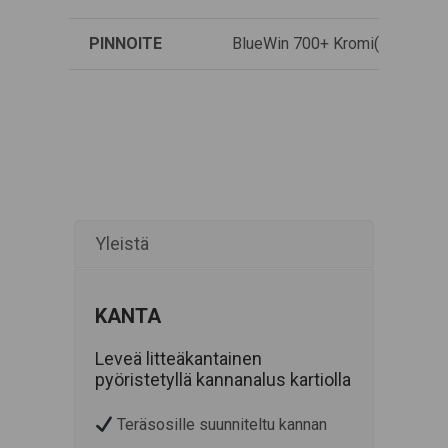
PINNOITE
BlueWin 700+ Kromi(VI) -vapa
Yleistä
KANTA
Leveä litteäkantainen
pyöristetyllä kannanalus kartiolla
Teräsosille suunniteltu kannan