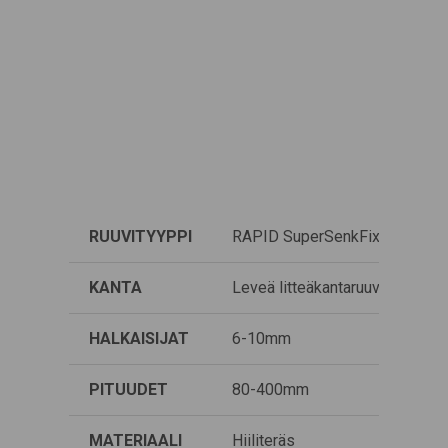
RUUVITYYPPI
RAPID SuperSenkFix litteäkanta
KANTA
Leveä litteäkantaruuvi pyöriste
HALKAISIJAT
6-10mm
PITUUDET
80-400mm
MATERIAALI
Hiiliteräs