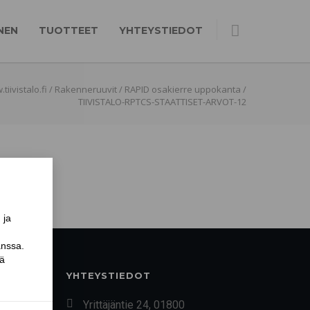
NEN
TUOTTEET
YHTEYSTIEDOT
tiivistalo.fi
/
Rakenneruuvit
/
RAPID osakierre uppokanta
/
TIIVISTALO-RPTCS-STAATTISET-ARVOT-12
YHTEYSTIEDOT
Yrittäjäntie 24, 01800