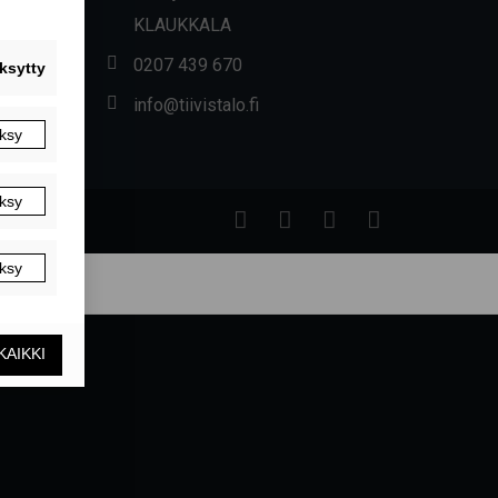
KLAUKKALA
0207 439 670
info@tiivistalo.fi