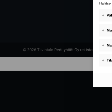
© 2026 Tiivistalo
Redi-yhtiöt Oy rekisteriseloste