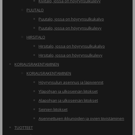
Kivitalo, jossa on höyrynsulkulevy
PUUTALO
Puutalo, jossa on höyrynsulkukalvo
Puutalo, jossa on höyrynsulkulevy
HIRSITALO
Hirsitalo, jossa on höyrynsulkukalvo
Hirsitalo, jossa on höyrynsulkulevy
KORJAUSRAKENTAMINEN
KORJAUSRAKENTAMINEN
Höyrynsulun asennus ja läpiviennit
Yläpohjan ja ulkoseinän liitokset
Alapohjan ja ulkoseinän liitokset
Seinien liitokset
Asennettujen ikkunoiden ja ovien tiivistäminen
TUOTTEET