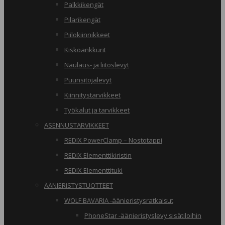
Palkkikengät
Pilarikengät
Piilokiinnikkeet
Kiskoankkurit
Naulaus- ja liitoslevyt
Puunsitojalevyt
Kiinnitystarvikkeet
Työkalut ja tarvikkeet
ASENNUSTARVIKKEET
REDIX PowerClamp – Nostotappi
REDIX Elementtikiristin
REDIX Elementtituki
ÄÄNIERISTYSTUOTTEET
WOLF BAVARIA -äänieristysratkaisut
PhoneStar -äänieristyslevy sisätiloihin