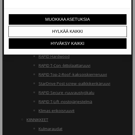
RAKENNERUUVIT
Klimas osakierreruuvit
RAPID osakierreruuvit
StarDrive GPR osakierreruuvit
Klimas täyskierreruuvit
RAPID täyskierreruuvit
RAPID Hardwood
RAPID T-Con -liittolaattaruuvi
RAPID Top-2-Roof -kaksoiskierreruuvi
StarDrive Post screw -palkkikenkäruuvi
RAPID Secure -ruuvaustyökalu
RAPID T-Lift -nostojärjestelmä
Klimas erikoisruuvit
KIINNIKKEET
Kulmaraudat