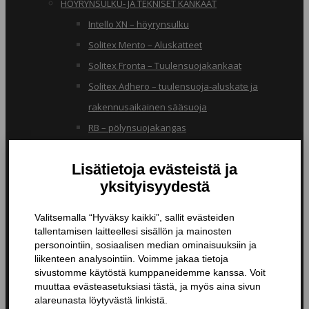
HÖYRYNSULKU- JA TEKNISET KANKAAT
Intello XN – höyrynsulku
Solitex Mento – Aluskatteet
Solitex Fronta – Tuulensuojakankaat
Solitex Adhero – tuulensuoja-aluskate ja
rakennusaikainen sääsuoja
RB – pölynsuojakangas
TIIVISTYSTUOTTEET
Butyylinauhat ja -teipit
Liitosnauhat
Läpiviennit
Tiivistyspinnoitteet ja -massat
Tiivistysteipit
Pohjustusaineet ja tarvikkeet
Nanopinnoitteet