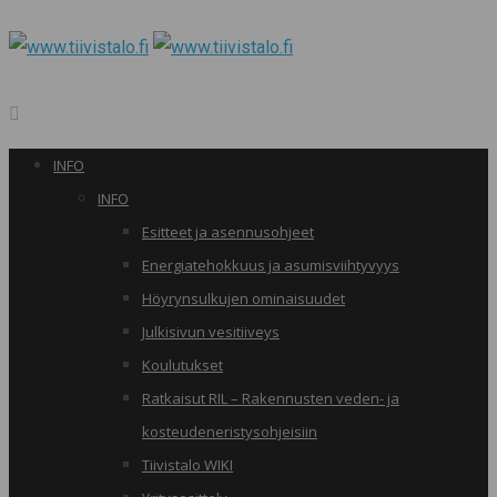
INFO
INFO
Esitteet ja asennusohjeet
Energiatehokkuus ja asumisviihtyvyys
Höyrynsulkujen ominaisuudet
Julkisivun vesitiiveys
Koulutukset
Ratkaisut RIL – Rakennusten veden- ja
kosteudeneristysohjeisiin
Tiivistalo WIKI