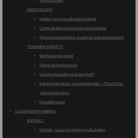
Yritysesittely
JÄRJESTELMÄT
Intello-höyrynsulkujärjestelmä
Contega-ikkunantiivistysjärjestelmä
Tiivistysjärjestelmä sisäilman parantamiseen
TEKNINEN KIRJASTO
Merkkiainekokeet
Tekniset todistukset
Suoritustasoilmoitukset (DoP)
Rakennekirjasto suunnittelijoille – PhoneStar
-äänieristyslevy
Detaljikirjasto
UUDISRAKENTAMINEN
KIVITALO
Kivitalo, jossa on höyrynsulkukalvo