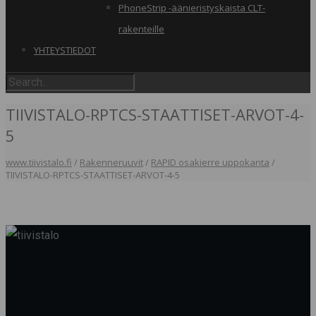
PhoneStrip -äänieristyskaista CLT-
rakenteille
YHTEYSTIEDOT
TIIVISTALO-RPTCS-STAATTISET-ARVOT-4-
5
www.tiivistalo.fi
/
Rakenneruuvit
/
RAPID osakierre uppokanta
/
TIIVISTALO-RPTCS-STAATTISET-ARVOT-4-5