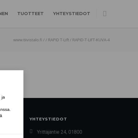
NEN
TUOTTEET
YHTEYSTIEDOT
www.tiivistalo.fi
/
/
RAPID T-Lift
/
RAPID-T-LIFT-KUVA-4
YHTEYSTIEDOT
Yrittäjäntie 24, 01800