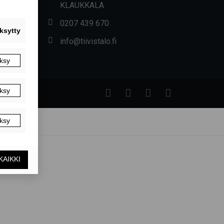
KLAUKKALA
0207 439 670
info@tiivistalo.fi