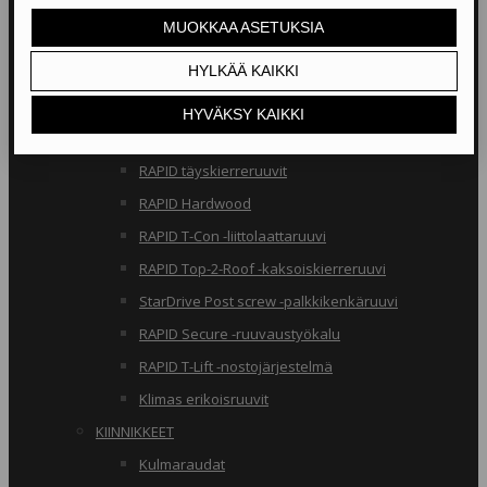
RAKENNERUUVIT
Klimas osakierreruuvit
RAPID osakierreruuvit
StarDrive GPR osakierreruuvit
Klimas täyskierreruuvit
RAPID täyskierreruuvit
RAPID Hardwood
RAPID T-Con -liittolaattaruuvi
RAPID Top-2-Roof -kaksoiskierreruuvi
StarDrive Post screw -palkkikenkäruuvi
RAPID Secure -ruuvaustyökalu
RAPID T-Lift -nostojärjestelmä
Klimas erikoisruuvit
KIINNIKKEET
Kulmaraudat