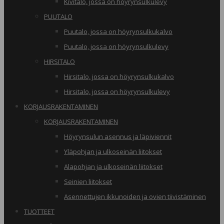
Kivitalo, jossa on höyrynsulkulevy
PUUTALO
Puutalo, jossa on höyrynsulkukalvo
Puutalo, jossa on höyrynsulkulevy
HIRSITALO
Hirsitalo, jossa on höyrynsulkukalvo
Hirsitalo, jossa on höyrynsulkulevy
KORJAUSRAKENTAMINEN
KORJAUSRAKENTAMINEN
Höyrynsulun asennus ja läpiviennit
Yläpohjan ja ulkoseinän liitokset
Alapohjan ja ulkoseinän liitokset
Seinien liitokset
Asennettujen ikkunoiden ja ovien tiivistäminen
TUOTTEET