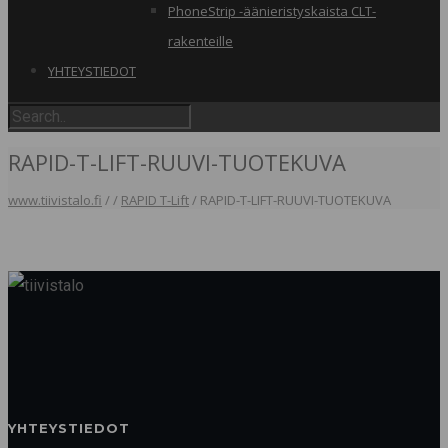
PhoneStrip -äänieristyskaista CLT-
rakenteille
YHTEYSTIEDOT
RAPID-T-LIFT-RUUVI-TUOTEKUVA
www.tiivistalo.fi
/
/
RAPID T-Lift
/
RAPID-T-LIFT-RUUVI-TUOTEKUVA
YHTEYSTIEDOT