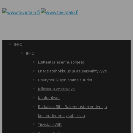
INFO
INFO
Esitteet ja asennusohjeet
Energiatehokkuus ja asumisviihtyvyys
Höyrynsulkujen ominaisuudet
Julkisivun vesitiiveys
Koulutukset
Ratkaisut RIL – Rakennusten veden- ja
kosteudeneristysohjeisiin
Tiivistalo WIKI