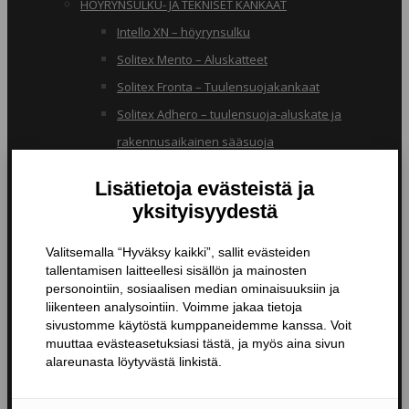
HÖYRYNSULKU- JA TEKNISET KANKAAT
Intello XN – höyrynsulku
Solitex Mento – Aluskatteet
Solitex Fronta – Tuulensuojakankaat
Solitex Adhero – tuulensuoja-aluskate ja
rakennusaikainen sääsuoja
RB – pölynsuojakangas
TIIVISTYSTUOTTEET
Butyylinauhat ja -teipit
Liitosnauhat
Läpiviennit
Tiivistyspinnoitteet ja -massat
Tiivistysteipit
Pohjustusaineet ja tarvikkeet
Nanopinnoitteet