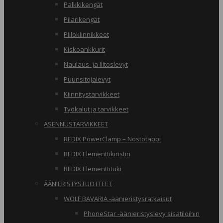
Palkkikengät
Pilarikengät
Piilokiinnikkeet
Kiskoankkurit
Naulaus- ja liitoslevyt
Puunsitojalevyt
Kiinnitystarvikkeet
Työkalut ja tarvikkeet
ASENNUSTARVIKKEET
REDIX PowerClamp – Nostotappi
REDIX Elementtikiristin
REDIX Elementtituki
ÄÄNIERISTYSTUOTTEET
WOLF BAVARIA -äänieristysratkaisut
PhoneStar -äänieristyslevy sisätiloihin