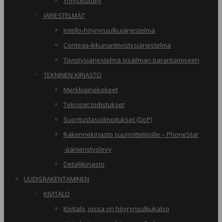
Yritysesittely
JÄRJESTELMÄT
Intello-höyrynsulkujärjestelmä
Contega-ikkunantiivistysjärjestelmä
Tiivistysjärjestelmä sisäilman parantamiseen
TEKNINEN KIRJASTO
Merkkiainekokeet
Tekniset todistukset
Suoritustasoilmoitukset (DoP)
Rakennekirjasto suunnittelijoille – PhoneStar
-äänieristyslevy
Detaljikirjasto
UUDISRAKENTAMINEN
KIVITALO
Kivitalo, jossa on höyrynsulkukalvo