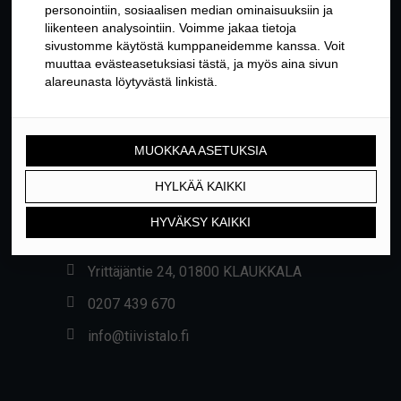
YHTEYSTIEDOT
Yrittäjäntie 24, 01800 KLAUKKALA
0207 439 670
info@tiivistalo.fi