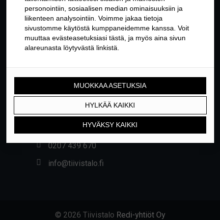
YHTEYSTIEDOT
Yrittäjäntie 24, 01800 KLAUKKALA
0207 439 670
info@tiivistalo.fi
© 2026 Tiivistalo
Redi-yhtiöt Oy