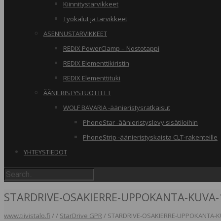
Kiinnitystarvikkeet
Työkalut ja tarvikkeet
ASENNUSTARVIKKEET
REDIX PowerClamp – Nostotappi
REDIX Elementtikiristin
REDIX Elementtituki
ÄÄNIERISTYSTUOTTEET
WOLF BAVARIA -äänieristysratkaisut
PhoneStar -äänieristyslevy sisätiloihin
PhoneStrip -äänieristyskaista CLT-rakenteille
YHTEYSTIEDOT
STARDRIVE-OSAKIERRE-UPPOKANTA-KUVA-
www.tiivistalo.fi
/
/
StarDrive GPR
/
STARDRIVE-OSAKIERRE-UPPOKANTA-K