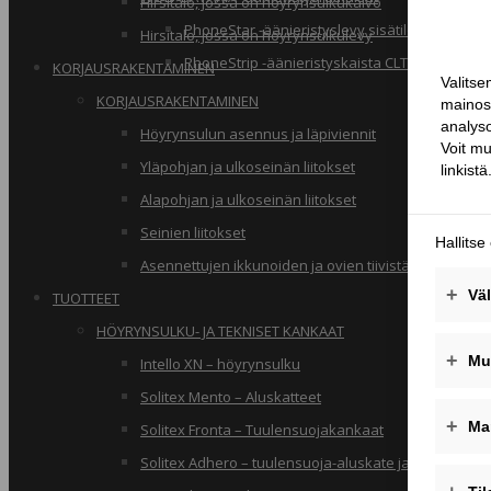
Hirsitalo, jossa on höyrynsulkukalvo
PhoneStar -äänieristyslevy sisätiloihin
Hirsitalo, jossa on höyrynsulkulevy
PhoneStrip -äänieristyskaista CLT-rakenteille
KORJAUSRAKENTAMINEN
KORJAUSRAKENTAMINEN
Höyrynsulun asennus ja läpiviennit
Yläpohjan ja ulkoseinän liitokset
Alapohjan ja ulkoseinän liitokset
Seinien liitokset
Asennettujen ikkunoiden ja ovien tiivistäminen
TUOTTEET
HÖYRYNSULKU- JA TEKNISET KANKAAT
Intello XN – höyrynsulku
Solitex Mento – Aluskatteet
Solitex Fronta – Tuulensuojakankaat
Solitex Adhero – tuulensuoja-aluskate ja rakennusa