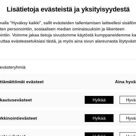
ikainen sääsuoja