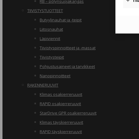
RB – pölynsuojakangas
TIIVISTYSTUOTTEET
Butyylinauhat ja -teipit
Liitosnauhat
Läpiviennit
Tiivistyspinnoitteet ja -massat
Tiivistysteipit
Pohjustusaineet ja tarvikkeet
Nanopinnoitteet
RAKENNERUUVIT
Klimas osakierreruuvit
RAPID osakierreruuvit
StarDrive GPR osakierreruuvit
Klimas täyskierreruuvit
RAPID täyskierreruuvit