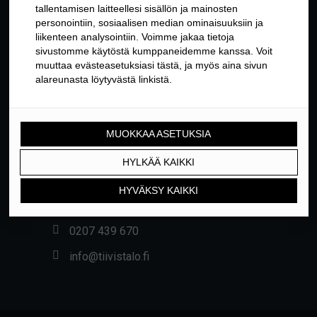
YHTEYSTIEDOT
Yrittäjäntie 24, 01800 KLAUKKALA
0207 439 670
info@tiivistalo.fi