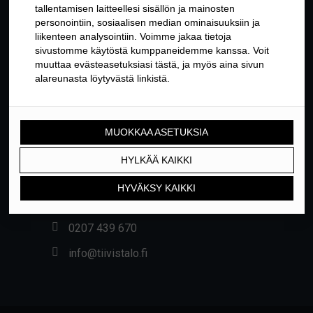
YHTEYSTIEDOT
Yrittäjäntie 24, 01800 KLAUKKALA
0207 439 670
info@tiivistalo.fi