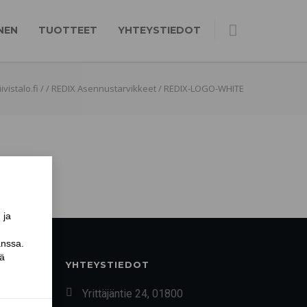
NEN
TUOTTEET
YHTEYSTIEDOT
ivistalo.fi
/
/
REDIX Asennustarvikkeet
/
REDIX-LOGO-WHITE
YHTEYSTIEDOT
Yrittäjäntie 24, 01800