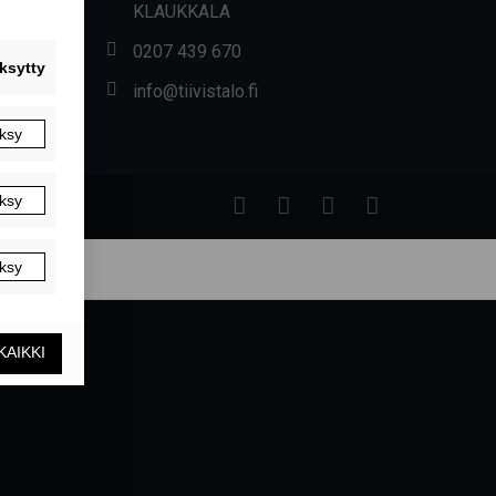
KLAUKKALA
0207 439 670
info@tiivistalo.fi