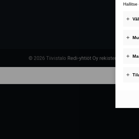
© 2026 Tiivistalo
Redi-yhtiöt Oy rekisteriseloste