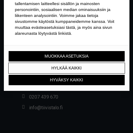
YHTEYSTIEDOT
Yrittäjäntie 24, 01800 KLAUKKALA
0207 439 670
info@tiivistalo.fi