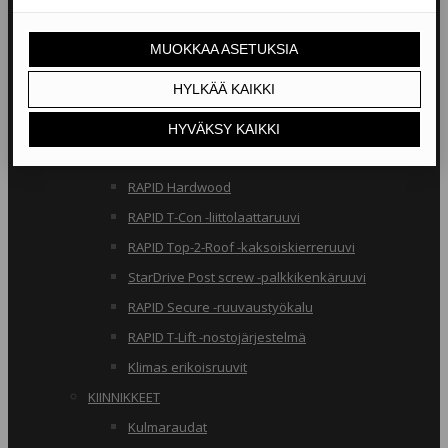
RAKENNERUUVIT
Klimas osakierreruuvit
RAPID osakierreruuvit
StarDrive GPR osakierreruuvit
Klimas täyskierreruuvit
RAPID täyskierreruuvit
RAPID Hardwood
RAPID T-Con -liittolaattaruuvi
RAPID Top-2-Roof -kaksoiskierreruuvi
StarDrive Post screw -palkkikenkäruuvi
RAPID Secure -ruuvaustyökalu
RAPID T-Lift -nostojärjestelmä
Klimas erikoisruuvit
KIINNIKKEET
Kulmaraudat