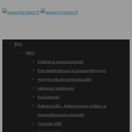
INFO
INFO
Esitteet ja asennusohjeet
Energiatehokkuus ja asumisviihtyvyys
Höyrynsulkujen ominaisuudet
Julkisivun vesitiiveys
Koulutukset
Ratkaisut RIL – Rakennusten veden- ja
kosteudeneristysohjeisiin
Tiivistalo WIKI