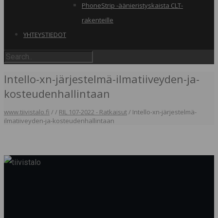
PhoneStrip -äänieristyskaista CLT-
rakenteille
YHTEYSTIEDOT
Intello-xn-järjestelmä-ilmatiiveyden-ja-
kosteudenhallintaan
www.tiivistalo.fi
/
/
RIL 107-2022 - Ratkaisut
/
Intello-xn-järjestelmä-
ilmatiiveyden-ja-kosteudenhallintaan