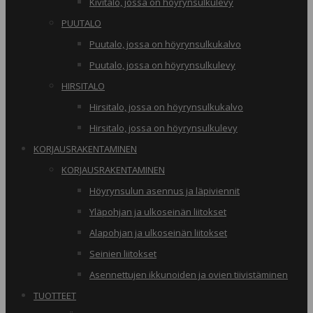
Kivitalo, jossa on höyrynsulkulevy
PUUTALO
Puutalo, jossa on höyrynsulkukalvo
Puutalo, jossa on höyrynsulkulevy
HIRSITALO
Hirsitalo, jossa on höyrynsulkukalvo
Hirsitalo, jossa on höyrynsulkulevy
KORJAUSRAKENTAMINEN
KORJAUSRAKENTAMINEN
Höyrynsulun asennus ja läpiviennit
Yläpohjan ja ulkoseinän liitokset
Alapohjan ja ulkoseinän liitokset
Seinien liitokset
Asennettujen ikkunoiden ja ovien tiivistäminen
TUOTTEET