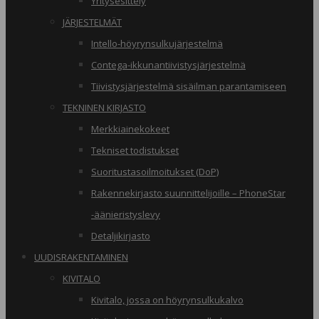
Yritysesittely
JÄRJESTELMÄT
Intello-höyrynsulkujärjestelmä
Contega-ikkunantiivistysjärjestelmä
Tiivistysjärjestelmä sisäilman parantamiseen
TEKNINEN KIRJASTO
Merkkiainekokeet
Tekniset todistukset
Suoritustasoilmoitukset (DoP)
Rakennekirjasto suunnittelijoille – PhoneStar
-äänieristyslevy
Detaljikirjasto
UUDISRAKENTAMINEN
KIVITALO
Kivitalo, jossa on höyrynsulkukalvo