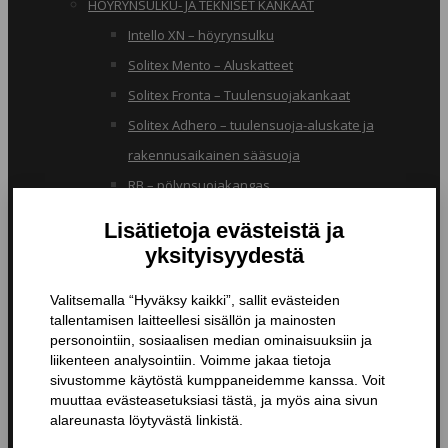
HÖYRYNSULKU- JA TEKNISET KANKAAT
Intello XN – höyrynsulku
Solitex Mento – Aluskatteet
Solitex Fronta – Tuulensuojakankaat
Solitex Adhero – tuulensuoja-aluskate ja
rakennusaikainen sääsuoja
RB – pölynsuojakangas
TIIVISTYSTUOTTEET
Butyylinauhat ja -teipit
Liitosnauhat
Läpiviennit
Tiivistyspinnoitteet ja -massat
Tiivistysteipit
Pohjustusaineet ja tarvikkeet
Nanopinnoitteet