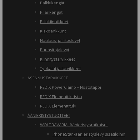
Palkkikengät
Pilarikengät
Piilokiinnikkeet
Kiskoankkurit
Naulaus- ja liitoslevyt
Puunsitojalevyt
Kiinnitystarvikkeet
Työkalut ja tarvikkeet
ASENNUSTARVIKKEET
REDIX PowerClamp – Nostotappi
REDIX Elementtikiristin
REDIX Elementtituki
ÄÄNIERISTYSTUOTTEET
WOLF BAVARIA -äänieristysratkaisut
PhoneStar -äänieristyslevy sisätiloihin