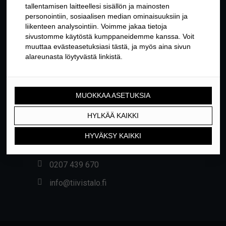
YHTEYSTIEDOT
Yrittäjäntie 24, 01800 KLAUKKALA
0207 439 670
info@tiivistalo.fi