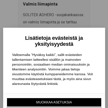
Valmis liimapinta
SOLITEX ADHERO -suojakankaassa
on valmis liimapinta ja se tarttuu
hyvin kaikkiin tavallisimpiin
alustoihin. Sileille mineraalipinnoille,
kuten esimerkiksi sementtilevyihin ja
huokoisille pinnoille, kuten
esimerkiksi puukuitulevyihin
kiinnitettäessä kankaan vastepinta
on käsiteltävä TESCON PRIMER -
pohjustusaineella ennen kankaan
asentamista.
Adhero pitää vettä ja läpäisee
vesihöyryä