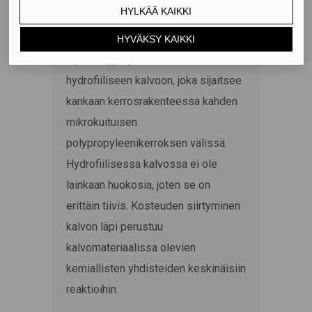
SOLITEX ADHERO -suojakankaan
vesitiiveys ja vesihöyryn
läpäisevyys perustuvat laminoituun
hydrofiiliseen kalvoon, joka sijaitsee
kankaan kerrosrakenteessa kahden
mikrokuituisen
polypropyleenikerroksen välissä.
Hydrofiilisessa kalvossa ei ole
lainkaan huokosia, joten se on
erittäin tiivis. Kosteuden siirtyminen
kalvon läpi perustuu
kalvomateriaalissa olevien
kemiallisten yhdisteiden keskinäisiin
reaktioihin.