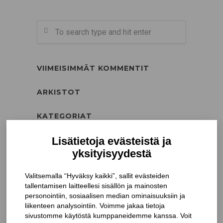
VIIMEISIMMÄT KOMMENTIT
ARKISTOT
KATEGORIAT
Kiinnikkeet
Rakenneruuvit
META
Kirjaudu sisään