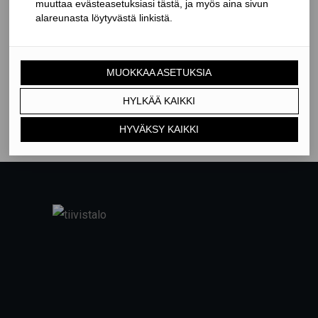
Sisältösyöte
Kommenttisyöte
WordPress.org