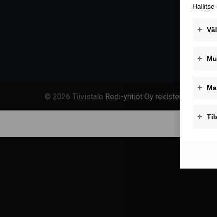
© 2026 Tiivistalo
Redi-yhtiöt Oy rekisteriseloste