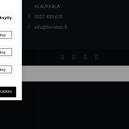
KLAUKKALA
0207 439 670
info@tiivistalo.fi