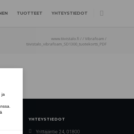
NEN
TUOTTEET
YHTEYSTIEDOT
www.tiivistalo.fi
/
/
Vibrafoam
/
tiivistalo_vibrafoam_SD1300_tuotekortti_PDF
YHTEYSTIEDOT
Yrittäjäntie 24, 01800