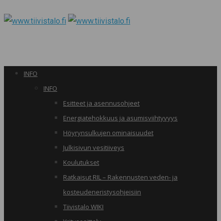
INFO
INFO
Esitteet ja asennusohjeet
Energiatehokkuus ja asumisviihtyvyys
Höyrynsulkujen ominaisuudet
Julkisivun vesitiiveys
Koulutukset
Ratkaisut RIL – Rakennusten veden- ja
kosteudeneristysohjeisiin
Tiivistalo WIKI