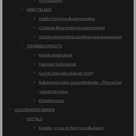
Yritysesittely
JÄRJESTELMÄT
Intello-höyrynsulkujärjestelmä
Contega-ikkunantiivistysjärjestelmä
Tiivistysjärjestelmä sisäilman parantamiseen
TEKNINEN KIRJASTO
Merkkiainekokeet
Tekniset todistukset
Suoritustasoilmoitukset (DoP)
Rakennekirjasto suunnittelijoille – PhoneStar
-äänieristyslevy
Detaljikirjasto
UUDISRAKENTAMINEN
KIVITALO
Kivitalo, jossa on höyrynsulkukalvo