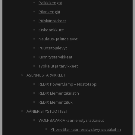
Palkkikengät
Pilarikengät
Piilokiinnikkeet
Kiskoankkurit
Naulaus- ja liitoslevyt
Puunsitojalevyt
Kiinnitystarvikkeet
Työkalut ja tarvikkeet
ASENNUSTARVIKKEET
REDIX PowerClamp – Nostotappi
REDIX Elementtikiristin
REDIX Elementtituki
ÄÄNIERISTYSTUOTTEET
WOLF BAVARIA -äänieristysratkaisut
PhoneStar -äänieristyslevy sisätiloihin