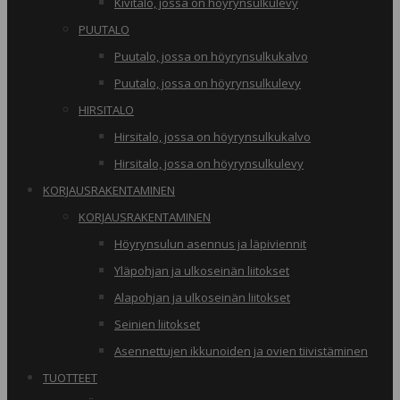
Kivitalo, jossa on höyrynsulkulevy
PUUTALO
Puutalo, jossa on höyrynsulkukalvo
Puutalo, jossa on höyrynsulkulevy
HIRSITALO
Hirsitalo, jossa on höyrynsulkukalvo
Hirsitalo, jossa on höyrynsulkulevy
KORJAUSRAKENTAMINEN
KORJAUSRAKENTAMINEN
Höyrynsulun asennus ja läpiviennit
Yläpohjan ja ulkoseinän liitokset
Alapohjan ja ulkoseinän liitokset
Seinien liitokset
Asennettujen ikkunoiden ja ovien tiivistäminen
TUOTTEET