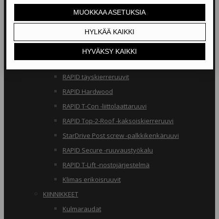
RAKENNERUUVIT
Klimas osakierreruuvit
RAPID osakierreruuvit
StarDrive GPR osakierreruuvit
Klimas täyskierreruuvit
RAPID täyskierreruuvit
RAPID Hardwood
RAPID T-Con -liittolaattaruuvi
RAPID Top-2-Roof -kaksoiskierreruuvi
StarDrive Post screw -palkkikenkäruuvi
RAPID Secure -ruuvaustyökalu
RAPID T-Lift -nostojärjestelmä
Klimas erikoisruuvit
KIINNIKKEET
Kulmaraudat