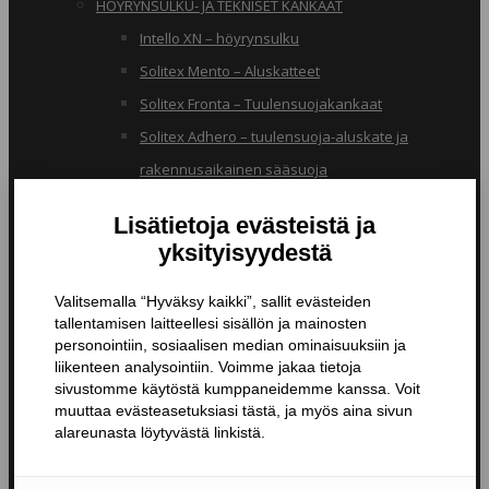
HÖYRYNSULKU- JA TEKNISET KANKAAT
Intello XN – höyrynsulku
Solitex Mento – Aluskatteet
Solitex Fronta – Tuulensuojakankaat
Solitex Adhero – tuulensuoja-aluskate ja
rakennusaikainen sääsuoja
RB – pölynsuojakangas
TIIVISTYSTUOTTEET
Butyylinauhat ja -teipit
Liitosnauhat
Läpiviennit
Tiivistyspinnoitteet ja -massat
Tiivistysteipit
Pohjustusaineet ja tarvikkeet
Nanopinnoitteet