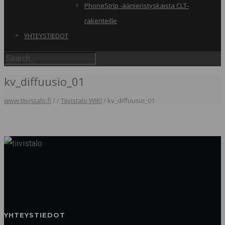
PhoneStrip -äänieristyskaista CLT-
rakenteille
YHTEYSTIEDOT
kv_diffuusio_01
www.tiivistalo.fi
/
/
Tiivistalo WIKI
/
kv_diffuusio_01
YHTEYSTIEDOT