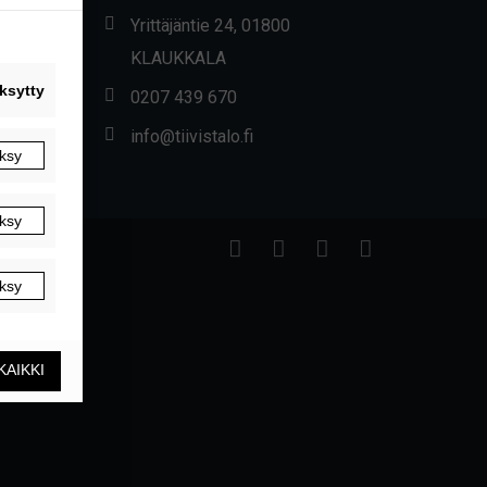
Yrittäjäntie 24, 01800
KLAUKKALA
0207 439 670
info@tiivistalo.fi