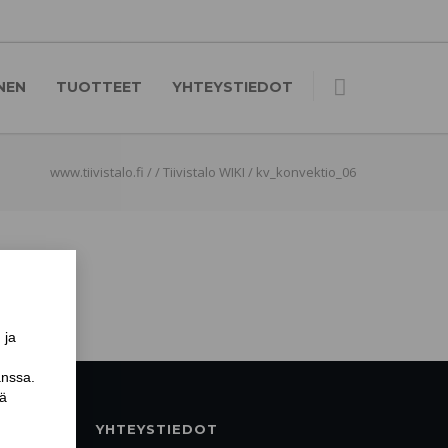
NEN
TUOTTEET
YHTEYSTIEDOT
www.tiivistalo.fi
/
/
Tiivistalo WIKI
/
kv_konvektio_06
YHTEYSTIEDOT