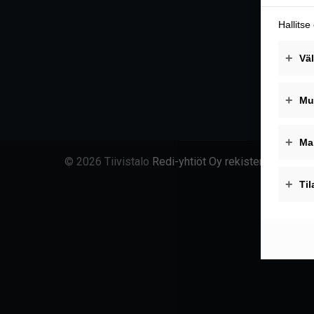
© 2026 Tiivistalo
Redi-yhtiöt Oy rekisteriseloste