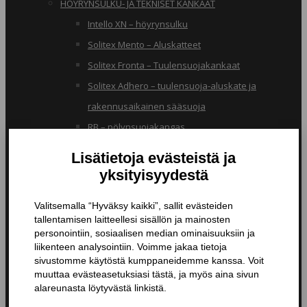
HÖYRYNSULKU- JA TEKNISET KANKAAT
Intello XN – höyrynsulku
Solitex Mento – Aluskatteet
Solitex Fronta – Tuulensuojakankaat
Solitex Adhero – tuulensuoja-aluskate ja
rakennusaikainen sääsuoja
RB – pölynsuojakangas
TIIVISTYSTUOTTEET
Butyylinauhat ja -teipit
Liitosnauhat
Läpiviennit
Tiivistyspinnoitteet ja -massat
Tiivistysteipit
Pohjustusaineet ja tarvikkeet
Nanopinnoitteet