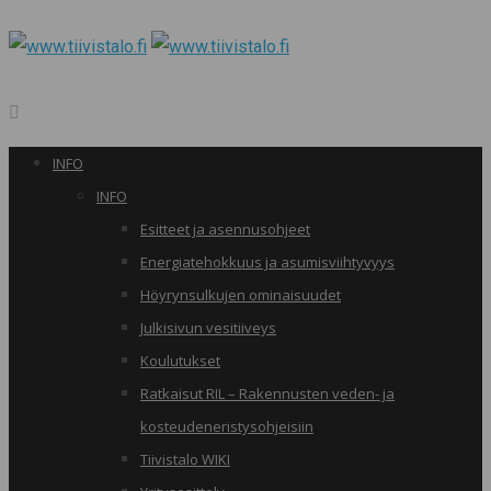
INFO
INFO
Esitteet ja asennusohjeet
Energiatehokkuus ja asumisviihtyvyys
Höyrynsulkujen ominaisuudet
Julkisivun vesitiiveys
Koulutukset
Ratkaisut RIL – Rakennusten veden- ja
kosteudeneristysohjeisiin
Tiivistalo WIKI