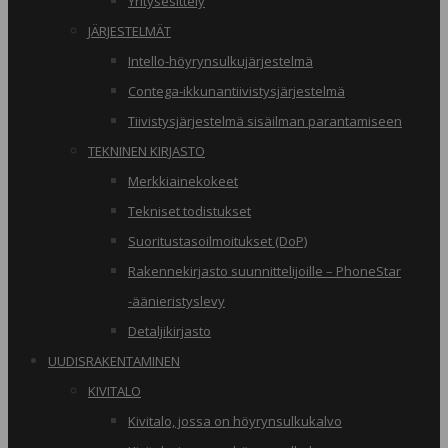
Yritysesittely
JÄRJESTELMÄT
Intello-höyrynsulkujärjestelmä
Contega-ikkunantiivistysjärjestelmä
Tiivistysjärjestelmä sisäilman parantamiseen
TEKNINEN KIRJASTO
Merkkiainekokeet
Tekniset todistukset
Suoritustasoilmoitukset (DoP)
Rakennekirjasto suunnittelijoille – PhoneStar
-äänieristyslevy
Detaljikirjasto
UUDISRAKENTAMINEN
KIVITALO
Kivitalo, jossa on höyrynsulkukalvo