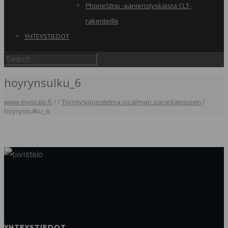
PhoneStrip -äänieristyskaista CLT-
rakenteille
YHTEYSTIEDOT
hoyrynsulku_6
www.tiivistalo.fi
/
/
Tiivistysjärjestelmä sisäilman parantamiseen
/
hoyrynsulku_6
YHTEYSTIEDOT