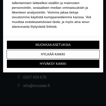
YHTEYSTIEDOT
Yrittäjäntie 24, 01800 KLAUKKALA
0207 439 670
info@tiivistalo.fi