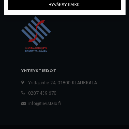
YHTEYSTIEDOT
Yrittäjäntie 24, 01800 KLAUKKALA
0207 439 670
info@tiivistalo.fi