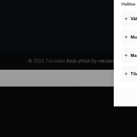
© 2026 Tiivistalo
Redi-yhtiöt Oy rekisteriseloste