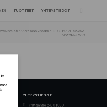
NEN
TUOTTEET
YHTEYSTIEDOT
.tiivistalo.fi
/
/
Aerosana Visconn
/
PRO-CLIMA-AEROSANA-
VISCONN-LOGO
YHTEYSTIEDOT
Yrittäjäntie 24, 01800