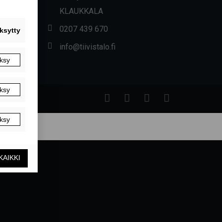
KLAUKKALA
0207 439 670
info@tiivistalo.fi