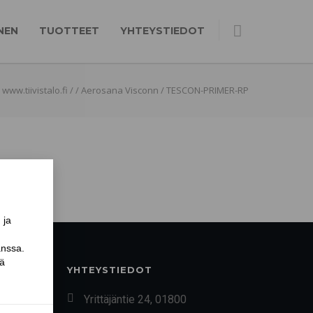
NEN
TUOTTEET
YHTEYSTIEDOT
www.tiivistalo.fi
/
/
Aerosana Visconn
/
TESCON-PRIMER-RP
YHTEYSTIEDOT
Yrittäjäntie 24, 01800