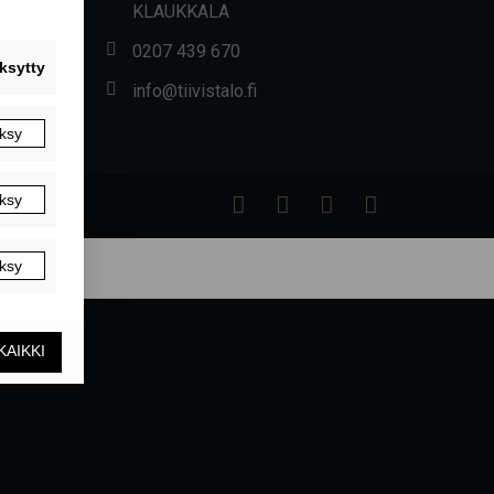
KLAUKKALA
0207 439 670
info@tiivistalo.fi