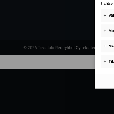
© 2026 Tiivistalo
Redi-yhtiöt Oy rekisteriseloste