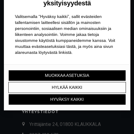
YHTEYSTIEDOT
Yrittäjäntie 24, 01800 KLAUKKALA