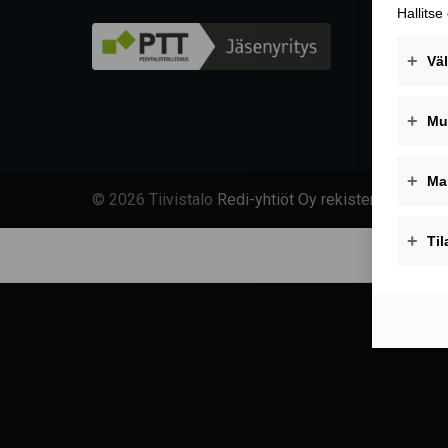
© 2026 Tiivistalo
Redi-yhtiöt Oy rekisteriseloste