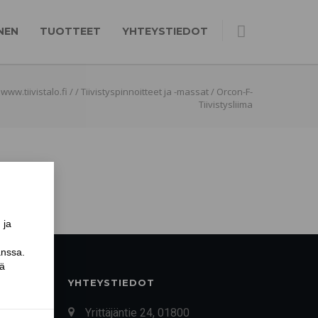
NEN
TUOTTEET
YHTEYSTIEDOT
www.tiivistalo.fi
/
/
Tiivistyspinnoitteet ja -massat
/
Orcon-F-
Tiivistysliima
YHTEYSTIEDOT
Yrittäjäntie 24, 01800