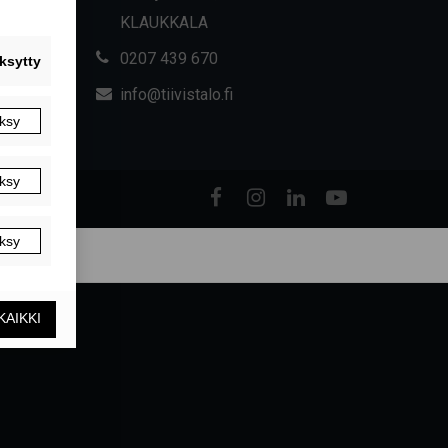
KLAUKKALA
0207 439 670
info@tiivistalo.fi