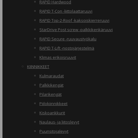
RAPID Hardwood
RAPID T-Con -liittolaattaruuvi
RAPID Top-2-Roof -kaksoiskierreruuvi
StarDrive Post screw -palkkikenkäruuvi
RAPID Secure -ruuvaustyökalu
RAPID T-Lift -nostojärjestelmä
Klimas erikoisruuvit
KIINNIKKEET
Kulmaraudat
Palkkikengät
Pilarikengät
Piilokiinnikkeet
Kiskoankkurit
Naulaus- ja liitoslevyt
Puunsitojalevyt