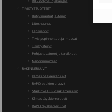
RB – pölynsuojakangas
TIIVISTYSTUOTTEET
Butyylinauhat ja -teipit
Liitosnauhat
Läpiviennit
Tiivistyspinnoitteet ja -massat
Tiivistysteipit
Pohjustusaineet ja tarvikkeet
Nanopinnoitteet
RAKENNERUUVIT
Klimas osakierreruuvit
RAPID osakierreruuvit
StarDrive GPR osakierreruuvit
Klimas täyskierreruuvit
RAPID täyskierreruuvit