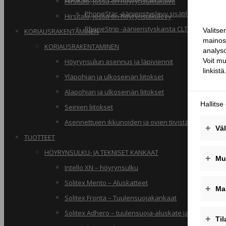
Hirsitalo, jossa on höyrynsulkukalvo
PhoneStar -äänieristyslevy sisätiloihin
Hirsitalo, jossa on höyrynsulkulevy
PhoneStrip -äänieristyskaista CLT-rakenteille
KORJAUSRAKENTAMINEN
KORJAUSRAKENTAMINEN
Höyrynsulun asennus ja läpiviennit
Yläpohjan ja ulkoseinän liitokset
Alapohjan ja ulkoseinän liitokset
Seinien liitokset
Asennettujen ikkunoiden ja ovien tiivistäminen
TUOTTEET
HÖYRYNSULKU- JA TEKNISET KANKAAT
Intello XN – höyrynsulku
Solitex Mento – Aluskatteet
Solitex Fronta – Tuulensuojakankaat
Solitex Adhero – tuulensuoja-aluskate ja rakennusa