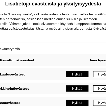
ikainen sääsuoja