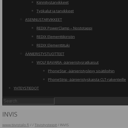
Kiinnitystarvikkeet
Työkalut ja tarvikkeet
ASENNUSTARVIKKEET
REDIX PowerClamp – Nostotappi
REDIX Elementtikiristin
REDIX Elementtituki
ÄÄNIERISTYSTUOTTEET
WOLF BAVARIA -äänieristysratkaisut
PhoneStar -äänieristyslevy sisätiloihin
PhoneStrip -äänieristyskaista CLT-rakenteille
YHTEYSTIEDOT
INVIS
www.tiivistalo.fi
/
/
Tiivistysteipit
/
INVIS