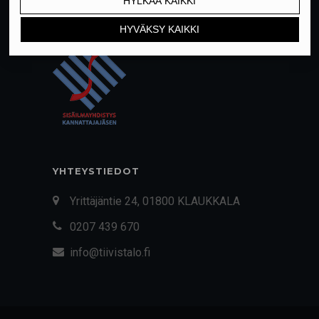
YHTEYSTIEDOT
Yrittäjäntie 24, 01800 KLAUKKALA
0207 439 670
info@tiivistalo.fi