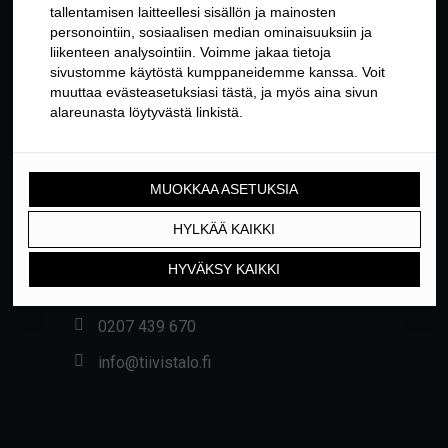
YHTEYSTIEDOT
Yrittäjäntie 24, 01800 KLAUKKALA
0207 439 670
info@tiivistalo.fi