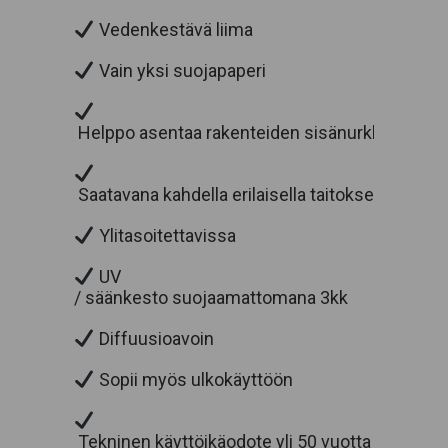
Vedenkestävä liima
Vain yksi suojapaperi
Helppo asentaa rakenteiden sisänurkkiin
Saatavana kahdella erilaisella taitoksen jaolla
Ylitasoitettavissa
UV
/ säänkesto suojaamattomana 3kk
Diffuusioavoin
Sopii myös ulkokäyttöön
Tekninen käyttöikäodote yli 50 vuotta