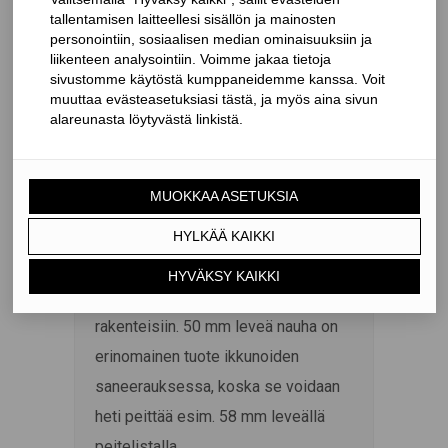
TESCON PROFECT on kaksin kerroin
taitettu ilmatiivis kulmaliitosnauha.
Siinä on suojapaperi vain toisella
nauhan osalla, joten se on helppo ja
nopea asentaa rakenteen
sisänurkkaan.
TESCON PROFECT soveltuu
erinomaisesti esimerkiksi jo
asennettujen ikkunoiden ja ovien
karmien tiivistämiseen ympäröiviin
rakenteisiin. 50 mm leveä nauha on
erinomainen tuote ikkunoiden
saneerauksessa, koska se voidaan
heti peittää esim. 58 mm leveällä
peitelistalla.