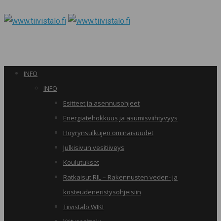
INFO
INFO
Esitteet ja asennusohjeet
Energiatehokkuus ja asumisviihtyvyys
Höyrynsulkujen ominaisuudet
Julkisivun vesitiiveys
Koulutukset
Ratkaisut RIL – Rakennusten veden- ja
kosteudeneristysohjeisiin
Tiivistalo WIKI