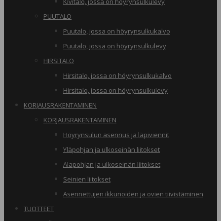
Kivitalo, jossa on höyrynsulkulevy
PUUTALO
Puutalo, jossa on höyrynsulkukalvo
Puutalo, jossa on höyrynsulkulevy
HIRSITALO
Hirsitalo, jossa on höyrynsulkukalvo
Hirsitalo, jossa on höyrynsulkulevy
KORJAUSRAKENTAMINEN
KORJAUSRAKENTAMINEN
Höyrynsulun asennus ja läpiviennit
Yläpohjan ja ulkoseinän liitokset
Alapohjan ja ulkoseinän liitokset
Seinien liitokset
Asennettujen ikkunoiden ja ovien tiivistäminen
TUOTTEET