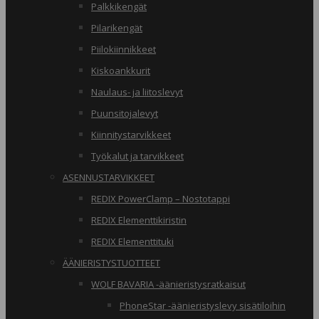
Palkkikengät
Pilarikengät
Piilokiinnikkeet
Kiskoankkurit
Naulaus- ja liitoslevyt
Puunsitojalevyt
Kiinnitystarvikkeet
Työkalut ja tarvikkeet
ASENNUSTARVIKKEET
REDIX PowerClamp – Nostotappi
REDIX Elementtikiristin
REDIX Elementtituki
ÄÄNIERISTYSTUOTTEET
WOLF BAVARIA -äänieristysratkaisut
PhoneStar -äänieristyslevy sisätiloihin