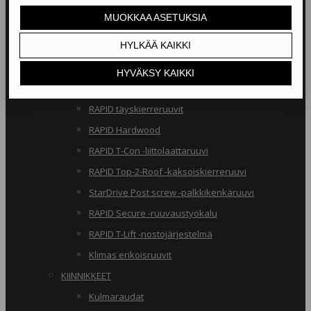
RAKENNERUUVIT
Klimas osakierreruuvit
RAPID osakierreruuvit
StarDrive GPR osakierreruuvit
Klimas täyskierreruuvit
RAPID täyskierreruuvit
RAPID Hardwood
RAPID T-Con -liittolaattaruuvi
RAPID Top-2-Roof -kaksoiskierreruuvi
StarDrive Post screw -palkkikenkäruuvi
RAPID Secure -ruuvaustyökalu
RAPID T-Lift -nostojärjestelmä
Klimas erikoisruuvit
KIINNIKKEET
Kulmaraudat