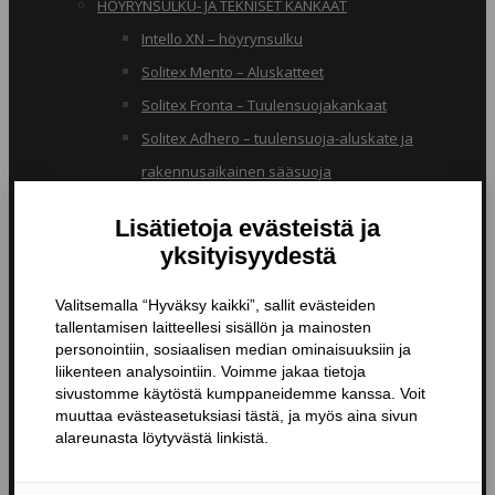
HÖYRYNSULKU- JA TEKNISET KANKAAT
Intello XN – höyrynsulku
Solitex Mento – Aluskatteet
Solitex Fronta – Tuulensuojakankaat
Solitex Adhero – tuulensuoja-aluskate ja
rakennusaikainen sääsuoja
RB – pölynsuojakangas
TIIVISTYSTUOTTEET
Butyylinauhat ja -teipit
Liitosnauhat
Läpiviennit
Tiivistyspinnoitteet ja -massat
Tiivistysteipit
Pohjustusaineet ja tarvikkeet
Nanopinnoitteet