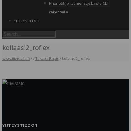
PhoneStrip -äänieristyskaista CLT-
rakenteille
YHTEYSTIEDOT
kollaasi2_roflex
www.tiivistalo.fi
/
/
Tescon Rapic
/
kollaasi2_roflex
YHTEYSTIEDOT