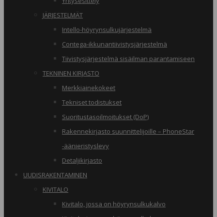
Yritysesittely
JÄRJESTELMÄT
Intello-höyrynsulkujärjestelmä
Contega-ikkunantiivistysjärjestelmä
Tiivistysjärjestelmä sisäilman parantamiseen
TEKNINEN KIRJASTO
Merkkiainekokeet
Tekniset todistukset
Suoritustasoilmoitukset (DoP)
Rakennekirjasto suunnittelijoille – PhoneStar
-äänieristyslevy
Detaljikirjasto
UUDISRAKENTAMINEN
KIVITALO
Kivitalo, jossa on höyrynsulkukalvo