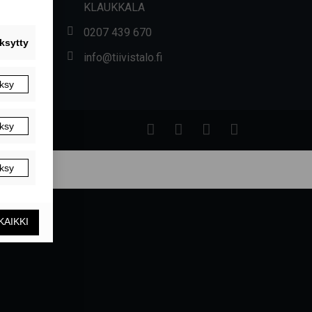
KLAUKKALA
0207 439 670
info@tiivistalo.fi