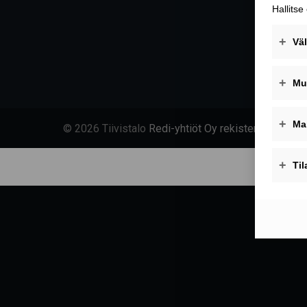
© 2026 Tiivistalo
Redi-yhtiöt Oy rekisteriseloste