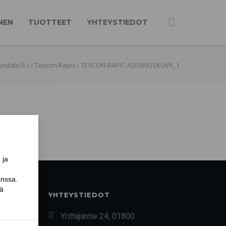
NEN
TUOTTEET
YHTEYSTIEDOT
vistalo.fi
/
/
Tescon Rapic
/
TESCON-RAPIC-ASENNUSKUVA_1
YHTEYSTIEDOT
Yrittäjäntie 24, 01800