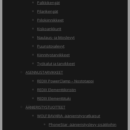
Palkkikengät
Pilarikengät
Piilokiinnikkeet
Kiskoankkurit
Naulaus- ja liitoslevyt
Puunsitojalevyt
Kiinnitystarvikkeet
Työkalut ja tarvikkeet
ASENNUSTARVIKKEET
REDIX PowerClamp – Nostotappi
REDIX Elementtikiristin
REDIX Elementtituki
ÄÄNIERISTYSTUOTTEET
WOLF BAVARIA -äänieristysratkaisut
PhoneStar -äänieristyslevy sisätiloihin