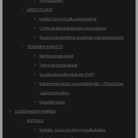
Yritysesittely
JÄRJESTELMÄT
Intello-höyrynsulkujärjestelmä
Contega-ikkunantiivistysjärjestelmä
Tiivistysjärjestelmä sisäilman parantamiseen
TEKNINEN KIRJASTO
Merkkiainekokeet
Tekniset todistukset
Suoritustasoilmoitukset (DoP)
Rakennekirjasto suunnittelijoille – PhoneStar
-äänieristyslevy
Detaljikirjasto
UUDISRAKENTAMINEN
KIVITALO
Kivitalo, jossa on höyrynsulkukalvo