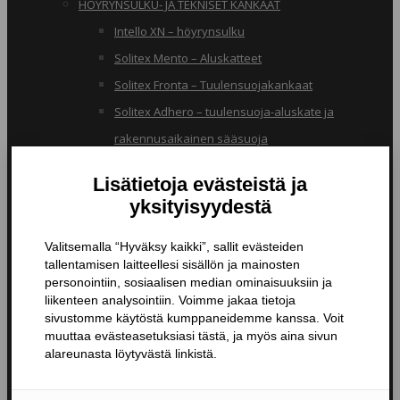
HÖYRYNSULKU- JA TEKNISET KANKAAT
Intello XN – höyrynsulku
Solitex Mento – Aluskatteet
Solitex Fronta – Tuulensuojakankaat
Solitex Adhero – tuulensuoja-aluskate ja
rakennusaikainen sääsuoja
RB – pölynsuojakangas
TIIVISTYSTUOTTEET
Butyylinauhat ja -teipit
Liitosnauhat
Läpiviennit
Tiivistyspinnoitteet ja -massat
Tiivistysteipit
Pohjustusaineet ja tarvikkeet
Nanopinnoitteet