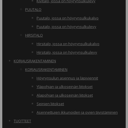
Kivitalo, jossa on höyrynsulkulevy
PUUTALO
Puutalo, jossa on höyrynsulkukalvo
Puutalo, jossa on höyrynsulkulevy
HIRSITALO
Hirsitalo, jossa on höyrynsulkukalvo
Hirsitalo, jossa on höyrynsulkulevy
KORJAUSRAKENTAMINEN
KORJAUSRAKENTAMINEN
Höyrynsulun asennus ja läpiviennit
Yläpohjan ja ulkoseinän liitokset
Alapohjan ja ulkoseinän liitokset
Seinien liitokset
Asennettujen ikkunoiden ja ovien tiivistäminen
TUOTTEET