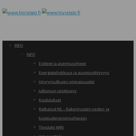
INFO
INFO
Esitteet ja asennusohjeet
Energiatehokkuus ja asumisviihtyvyys
Höyrynsulkujen ominaisuudet
Julkisivun vesitiiveys
Koulutukset
Ratkaisut RIL – Rakennusten veden- ja
kosteudeneristysohjeisiin
Tiivistalo WIKI