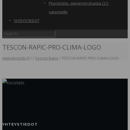
PhoneStrip -äänieristyskaista CLT-
rakenteille
YHTEYSTIEDOT
TESCON-RAPIC-PRO-CLIMA-LOGO
www.tiivistalo.fi
/
/
Tescon Rapic
/
TESCON-RAPIC-PRO-CLIMA-LOGO
YHTEYSTIEDOT