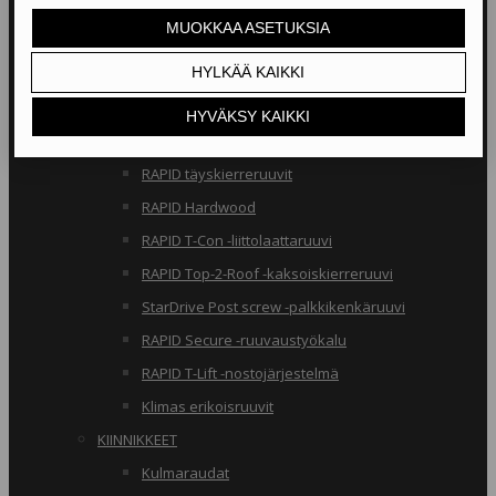
RAKENNERUUVIT
Klimas osakierreruuvit
RAPID osakierreruuvit
StarDrive GPR osakierreruuvit
Klimas täyskierreruuvit
RAPID täyskierreruuvit
RAPID Hardwood
RAPID T-Con -liittolaattaruuvi
RAPID Top-2-Roof -kaksoiskierreruuvi
StarDrive Post screw -palkkikenkäruuvi
RAPID Secure -ruuvaustyökalu
RAPID T-Lift -nostojärjestelmä
Klimas erikoisruuvit
KIINNIKKEET
Kulmaraudat