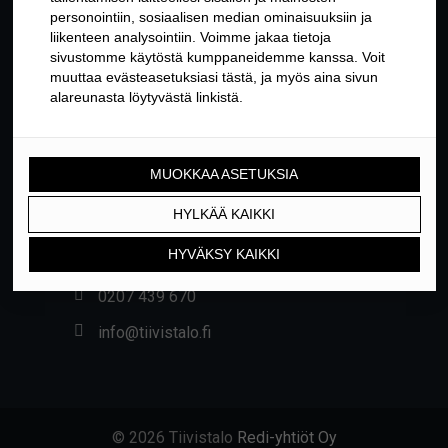
YHTEYSTIEDOT
Yrittäjäntie 24, 01800 KLAUKKALA
0207 439 670
info@tiivistalo.fi
© 2026 Tiivistalo
Redi-yhtiöt Oy