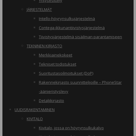
Yritysesittely
JÄRJESTELMÄT
Intello-höyrynsulkujärjestelmä
Contega-ikkunantiivistysjärjestelmä
Tiivistysjärjestelmä sisäilman parantamiseen
TEKNINEN KIRJASTO
Merkkiainekokeet
Tekniset todistukset
Suoritustasoilmoitukset (DoP)
Rakennekirjasto suunnittelijoille – PhoneStar
-äänieristyslevy
Detaljikirjasto
UUDISRAKENTAMINEN
KIVITALO
Kivitalo, jossa on höyrynsulkukalvo