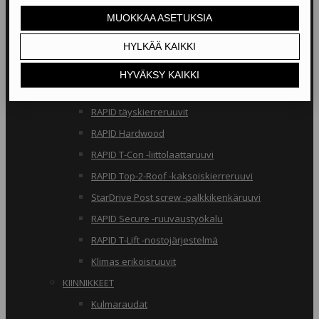
RAKENNERUUVIT
Klimas osakierreruuvit
RAPID osakierreruuvit
StarDrive GPR osakierreruuvit
Klimas täyskierreruuvit
RAPID täyskierreruuvit
RAPID Hardwood
RAPID T-Con -liittolaattaruuvi
RAPID Top-2-Roof -kaksoiskierreruuvi
StarDrive Post screw -palkkikenkäruuvi
RAPID Secure -ruuvaustyökalu
RAPID T-Lift -nostojärjestelmä
Klimas erikoisruuvit
KIINNIKKEET
Kulmaraudat