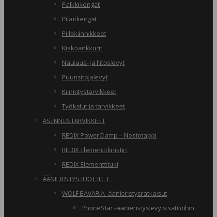
Palkkikengät
Pilarikengät
Piilokiinnikkeet
Kiskoankkurit
Naulaus- ja liitoslevyt
Puunsitojalevyt
Kiinnitystarvikkeet
Työkalut ja tarvikkeet
ASENNUSTARVIKKEET
REDIX PowerClamp – Nostotappi
REDIX Elementtikiristin
REDIX Elementtituki
ÄÄNIERISTYSTUOTTEET
WOLF BAVARIA -äänieristysratkaisut
PhoneStar -äänieristyslevy sisätiloihin