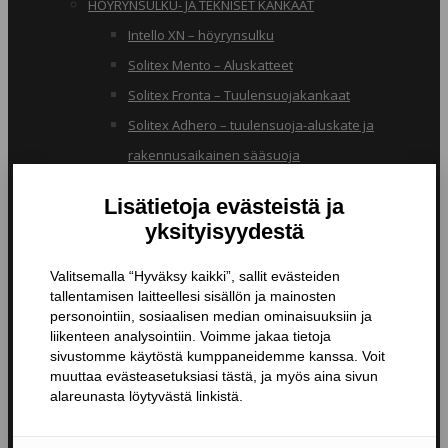
HÖYRYNSULKU- JA TEKNISET KANKAAT
Intello XN – höyrynsulku
Solitex Mento – Aluskatteet
Solitex Fronta – Tuulensuojakankaat
Solitex Adhero – tuulensuoja-aluskate ja
rakennusaikainen sääsuoja
RB – pölynsuojakangas
TIIVISTYSTUOTTEET
Butyylinauhat ja -teipit
Liitosnauhat
Läpiviennit
Tiivistyspinnoitteet ja -massat
Tiivistysteipit
Pohjustusaineet ja tarvikkeet
Nanopinnoitteet