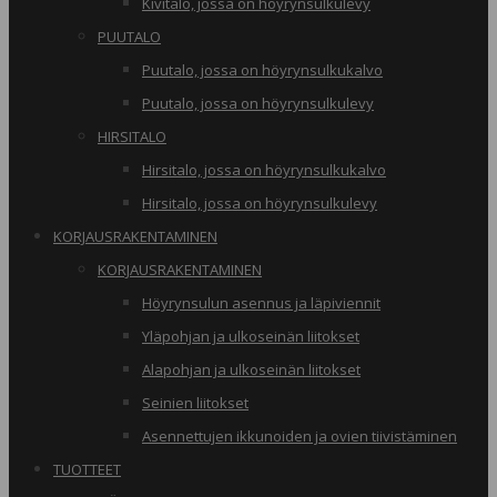
Kivitalo, jossa on höyrynsulkulevy
PUUTALO
Puutalo, jossa on höyrynsulkukalvo
Puutalo, jossa on höyrynsulkulevy
HIRSITALO
Hirsitalo, jossa on höyrynsulkukalvo
Hirsitalo, jossa on höyrynsulkulevy
KORJAUSRAKENTAMINEN
KORJAUSRAKENTAMINEN
Höyrynsulun asennus ja läpiviennit
Yläpohjan ja ulkoseinän liitokset
Alapohjan ja ulkoseinän liitokset
Seinien liitokset
Asennettujen ikkunoiden ja ovien tiivistäminen
TUOTTEET