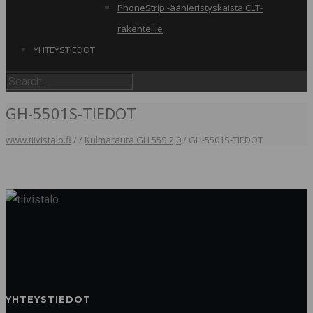
PhoneStrip -äänieristyskaista CLT-
rakenteille
YHTEYSTIEDOT
GH-5501S-TIEDOT
www.tiivistalo.fi
/
/
Kulmarauta GH 55S 2,0
/
GH-5501S-TIEDOT
YHTEYSTIEDOT