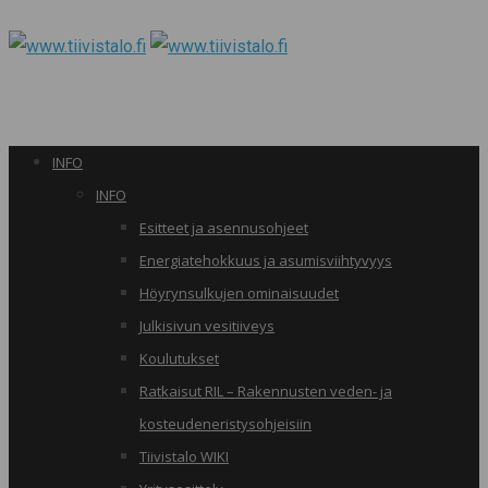
INFO
INFO
Esitteet ja asennusohjeet
Energiatehokkuus ja asumisviihtyvyys
Höyrynsulkujen ominaisuudet
Julkisivun vesitiiveys
Koulutukset
Ratkaisut RIL – Rakennusten veden- ja
kosteudeneristysohjeisiin
Tiivistalo WIKI